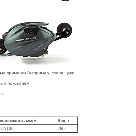
ые приманки (например, ловля щуки
ным покрытием
рс
есоемкость мм/м
Вес, г
.37/130
260