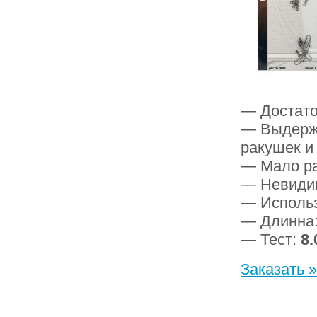
— Достато
— Выдержи
ракушек и
— Мало р
— Невиди
— Использ
— Длинна
— Тест:
8.
Заказать »