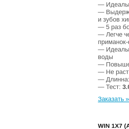
— Идеальн
— Выдержи
и зубов х
— 5 раз б
— Легче ч
приманок-
— Идеальн
воды
— Повышен
— Не раст
— Длинна
— Тест:
3.0
Заказать »
WIN 1Х7 (