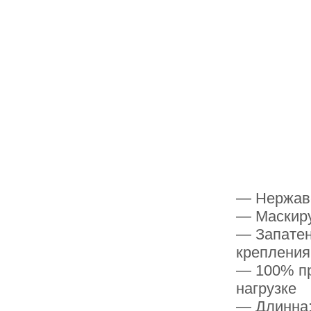
— Нержаве
— Маскиру
— Запатен
крепления
— 100% пр
нагрузке
— Длинна