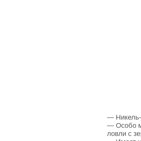
— Никель-
— Особо м
ловли с з