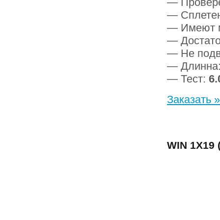
— Провер
— Сплетен
— Имеют 
— Достато
— Не подв
— Длинна
— Тест:
6.
Заказать »
WIN 1Х19 