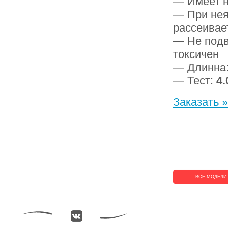
— Имеет н
— При нея
рассеивае
— Не подв
токсичен
— Длинна
— Тест:
4.
Заказать »
ВСЕ МОДЕЛИ