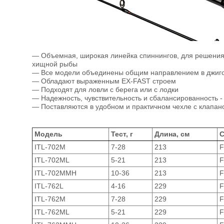
— Объемная, широкая линейка спиннингов, для решения
хищной рыбы
— Все модели объединены общим направлением в джиг
— Обладают выраженным EX-FAST строем
— Подходят для ловли с берега или с лодки
— Надежность, чувствительность и сбалансированность -
— Поставляются в удобном и практичном чехле с клапан
Модель
Тест, г
Длина, см
С
ITL-702M
7-28
213
F
ITL-702ML
5-21
213
F
ITL-702MMH
10-36
213
F
ITL-762L
4-16
229
F
ITL-762M
7-28
229
F
ITL-762ML
5-21
229
F