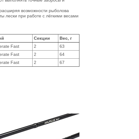
ют выполнять точные забросы и
 расширяя возможности рыболова
ы лески при работе с лёгкими весами
ой
Секции
Вес, г
rate Fast
2
63
rate Fast
2
64
rate Fast
2
67