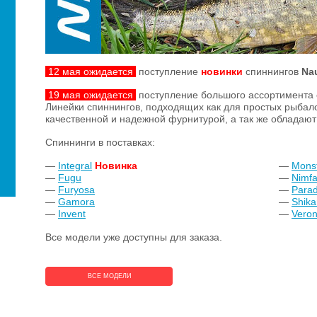
12 мая ожидается
поступление
новинки
спиннингов
Nau
19
мая
ожидается
поступление большого ассортимента 
Линейки спиннингов, подходящих как для простых рыбало
качественной и надежной фурнитурой, а так же обладаю
Спиннинги в поставках:
—
Integral
Новинка
—
Monst
—
Fugu
—
Nimf
—
Furyosa
—
Para
—
Gamora
—
Shika
—
Invent
—
Vero
Все модели уже доступны для заказа.
ВСЕ МОДЕЛИ