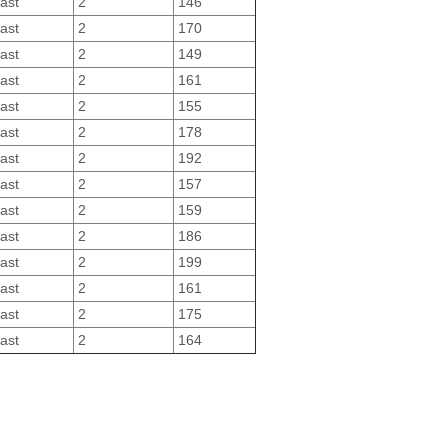
ast
2
146
ast
2
170
ast
2
149
ast
2
161
ast
2
155
ast
2
178
ast
2
192
ast
2
157
ast
2
159
ast
2
186
ast
2
199
ast
2
161
ast
2
175
ast
2
164