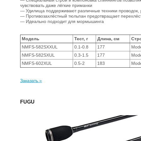
— Специальный строй и компоновка спиннингов позволя
чувствовать даже лёгкие приманки
— Удилища поддерживают различные техники проводок,
— Противозахлёстный тюльпан предотвращает перехлёст
— Идеально подходит для мормышинга
Модель
Тест, г
Длина, см
Стр
NMFS-582SXXUL
0.1-0.8
177
Mode
NMFS-582SXUL
0.3-1.5
177
Mode
NMFS-602XUL
0.5-2
183
Mode
Заказать »
FUGU