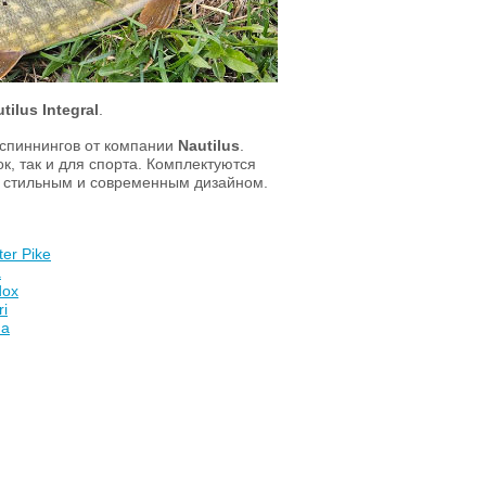
tilus Integral
.
спиннингов от компании
Nautilus
.
к, так и для спорта. Комплектуются
т стильным и современным дизайном.
er Pike
a
dox
ri
na