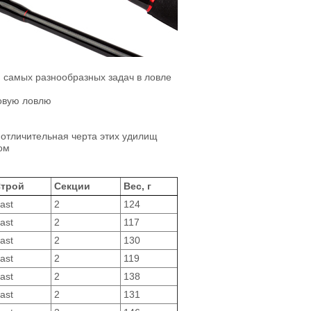
 самых разнообразных задач в ловле
овую ловлю
 отличительная черта этих удилищ
ом
трой
Секции
Вес, г
ast
2
124
ast
2
117
ast
2
130
ast
2
119
ast
2
138
ast
2
131