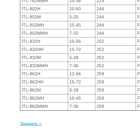
ITL-762MMH
10-36
229
F
ITL-802H
20-60
244
F
ITL-802M
5-25
244
F
ITL-802MH
10-45
244
F
ITL-802MMH
7-32
244
F
ITL-832H
10-56
252
F
ITL-832HH
15-72
252
F
ITL-832M
5-28
252
F
ITL-832MMH
7-36
252
F
ITL-862H
12-56
259
F
ITL-862HH
15-72
259
F
ITL-862M
5-28
259
F
ITL-862MH
10-45
259
F
ITL-862MMH
7-36
259
F
Заказать »