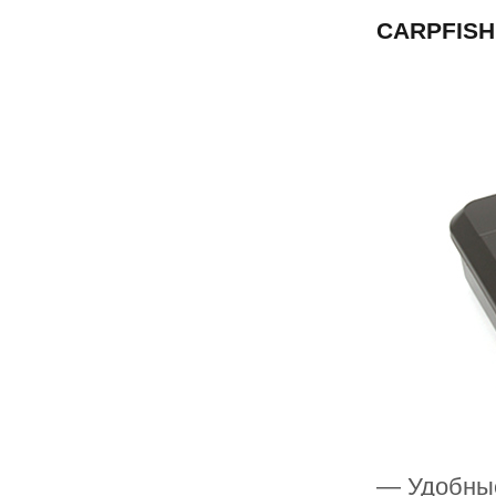
CARPFISHI
— Удобные