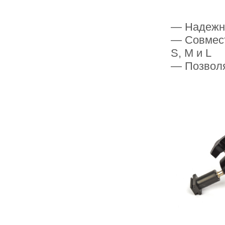
— Надежн
— Совмест
S, M и L
— Позволя