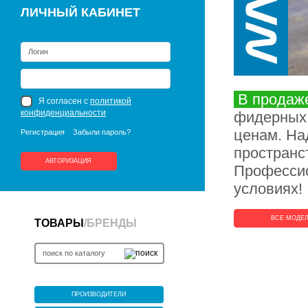
ЛИЧНЫЙ КАБИНЕТ
В продаж
Я согласен с
политикой
конфиденциальности
фидерных 
ценам. На
Регистрация
Забыли пароль?
пространс
АВТОРИЗАЦИЯ
Профессио
условиях!
ВСЕ МОДЕ
ТОВАРЫ
/
БРЕНДЫ
ПРОИЗВОДИТЕЛИ