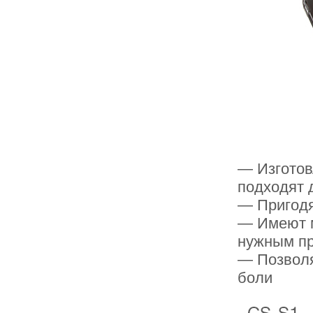
— Изготов
подходят 
— Пригодят
— Имеют м
нужным п
— Позволя
боли