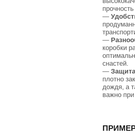
высококач
прочность
—
Удобст
продуманн
транспорт
—
Разноо
коробки р
оптимальн
снастей.
—
Защита
плотно за
дождя, а 
важно при
ПРИМЕ