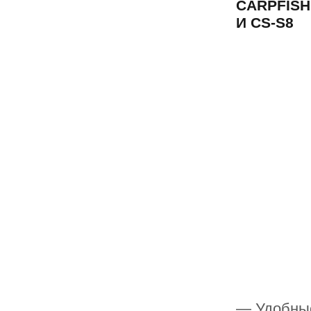
CARPFISHI
И CS-S8
— Удобные