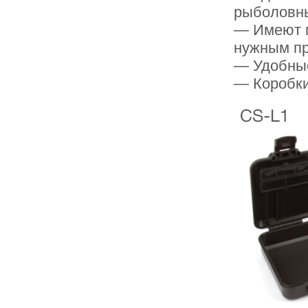
рыболовн
— Имеют м
нужным п
— Удобные
— Коробки