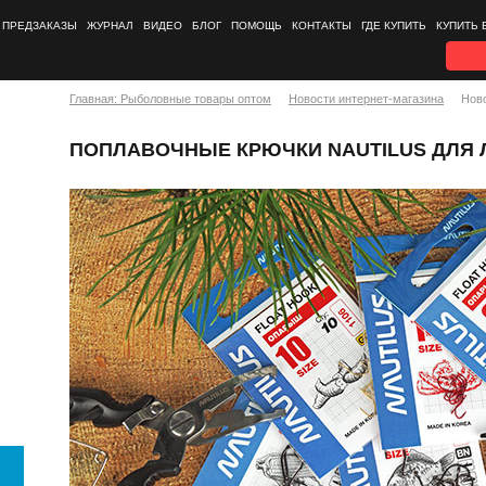
ПРЕДЗАКАЗЫ
ЖУРНАЛ
ВИДЕО
БЛОГ
ПОМОЩЬ
КОНТАКТЫ
ГДЕ КУПИТЬ
КУПИТЬ 
Главная: Рыболовные товары оптом
Новости интернет-магазина
Нов
ПОПЛАВОЧНЫЕ КРЮЧКИ NAUTILUS ДЛЯ