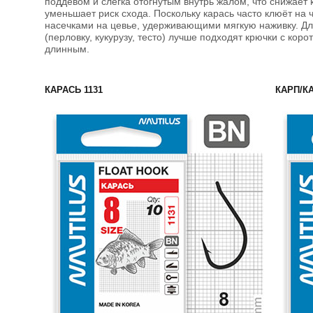
поддёвом и слегка отогнутым внутрь жалом, что снижает 
уменьшает риск схода. Поскольку карась часто клюёт на 
насечками на цевье, удерживающими мягкую наживку. Дл
(перловку, кукурузу, тесто) лучше подходят крючки с кор
длинным.
КАРАСЬ 1131
КАРП/КА