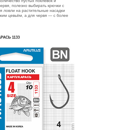
количество пустых поклёвок и
червя, полезно выбирать крючки с
я ловли на растительные насадки
отким цевьём, а для червя — с более
РАСЬ 1133