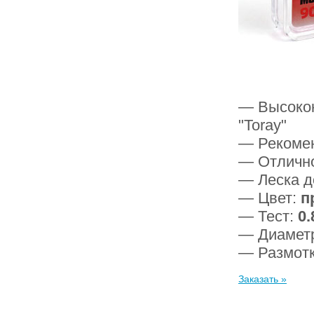
— Высокок
"Toray"
— Рекомен
— Отлично
— Леска д
— Цвет:
п
— Тест:
0.
— Диамет
— Размот
Заказать »