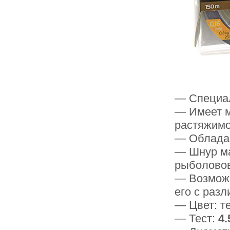
— Специа
— Имеет м
растяжимо
— Обладае
— Шнур ма
рыболово
— Возможн
его с раз
— Цвет: т
— Тест:
4.