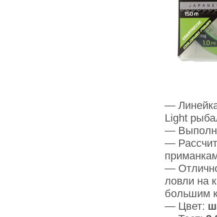
— Линейка
Light рыба
— Выполне
— Рассчит
приманкам
— Отлично
ловли на 
большим к
— Цвет:
ш