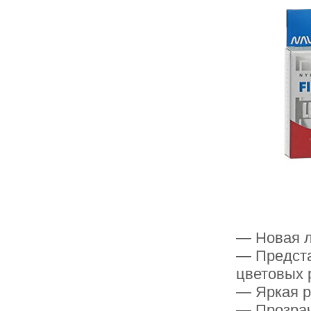
— Новая л
— Предста
цветовых 
— Яркая р
— Прозрач