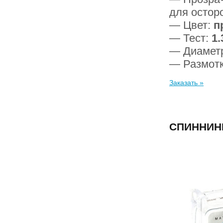
для остор
— Цвет:
п
— Тест:
1.
— Диамет
— Размот
Заказать »
СПИННИНГ