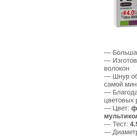
— Большая
— Изготов
волокон
— Шнур об
самой мин
— Благода
цветовых 
— Цвет:
ф
мультико
— Тест:
4.
— Диамет