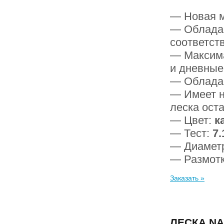
— Новая м
— Обладае
соответс
— Максима
и дневные
— Обладае
— Имеет н
леска ост
— Цвет:
к
— Тест:
7.
— Диамет
— Размот
Заказать »
ЛЕСКА NA