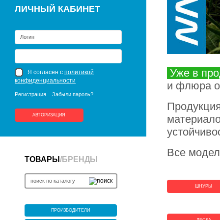
ЛИЧНЫЙ КАБИНЕТ
Уже в пр
Я согласен с
политикой
конфиденциальности
и флюра о
Регистрация
Забыли пароль?
Продукци
АВТОРИЗАЦИЯ
материало
устойчиво
Все модел
ТОВАРЫ
/
БРЕНДЫ
ШНУРЫ
ПРОИЗВОДИТЕЛИ