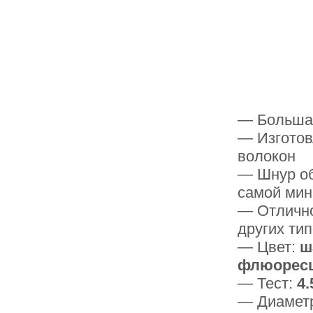
— Большая
— Изготов
волокон
— Шнур об
самой мин
— Отлично
других ти
— Цвет:
ш
флюоресц
— Тест:
4.
— Диамет