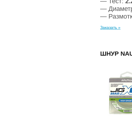
— Тест:
2.
— Диамет
— Размот
Заказать »
ШНУР NAU