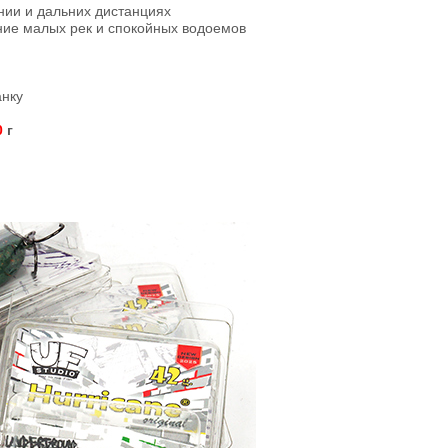
нии и дальних дистанциях
ие малых рек и спокойных водоемов
анку
0
г