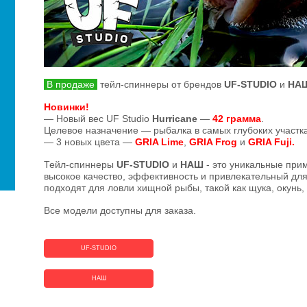
В продаже
тейл-спиннеры от брендов
UF-STUDIO
и
НА
Новинки!
— Новый вес UF Studio
Hurricane
—
42 грамма
.
Целевое назначение — рыбалка в самых глубоких участка
— 3 новых цвета —
GRIA Lime
,
GRIA Frog
и
GRIA Fuji.
Тейл-спиннеры
UF-STUDIO
и
НАШ
- это уникальные прим
высокое качество, эффективность и привлекательный дл
подходят для ловли хищной рыбы, такой как щука, окунь, 
Все модели доступны для заказа.
UF-STUDIO
НАШ