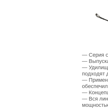
— Серия с
— Выпуск
— Удилища
подходят 
— Примене
обеспечил
— Концепц
— Вся лин
мощностью