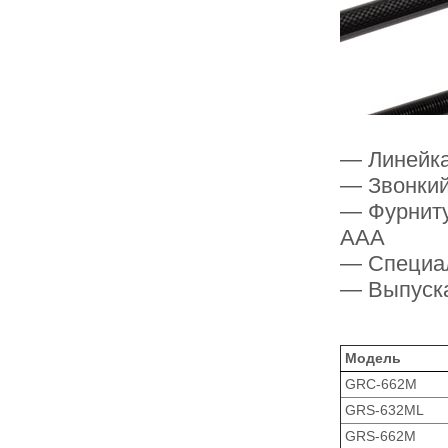
— Линейка
— Звонкий
— Фурниту
ААА
— Специал
— Выпуск
Модель
GRC-662M
GRS-632ML
GRS-662M