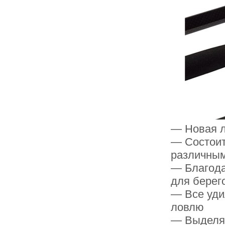
— Новая л
— Состоит
различным
— Благодар
для берег
— Все уди
ловлю
— Выделяю