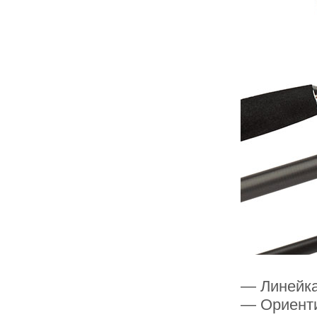
— Линейка
— Ориенти