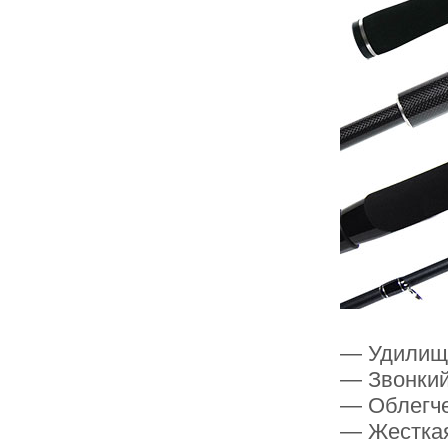
— Удилища
— Звонкий
— Облегч
— Жестка