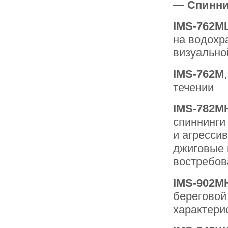
—
Спинн
IMS-762M
на водохр
визуально
IMS-762M
течении
IMS-782M
спиннинги
и агресси
джиговые 
востребов
IMS-902M
береговой
характери