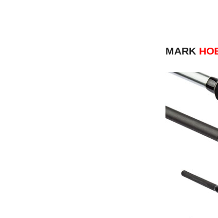
MARK
НО