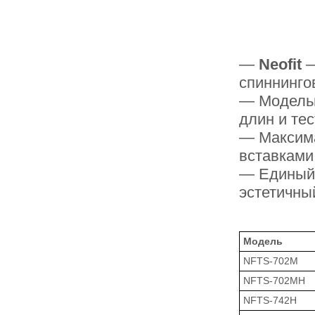
—
Neofit
—
спиннинго
— Модельн
длин и те
— Максима
вставками
— Единый 
эстетичны
Модель
NFTS-702M
NFTS-702MH
NFTS-742H