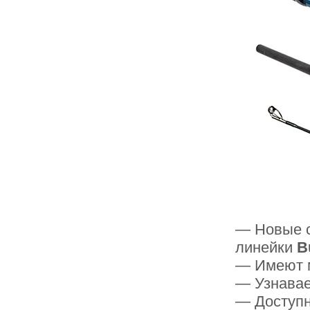
— Новые с
линейки
B
— Имеют 
— Узнавае
— Доступн