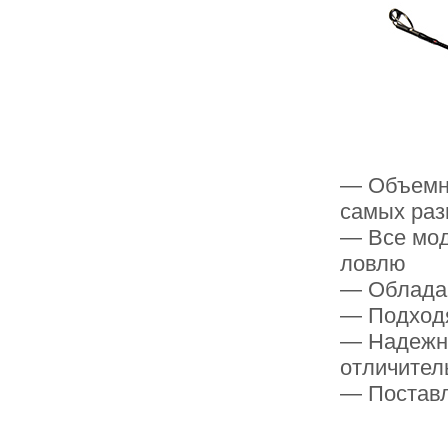
— Объемна
самых раз
— Все мод
ловлю
— Облада
— Подходя
— Надежно
отличител
— Поставл