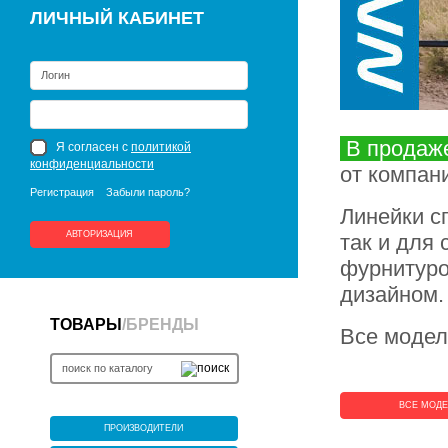
ЛИЧНЫЙ КАБИНЕТ
В продаж
Я согласен с
политикой
конфиденциальности
от компан
Регистрация
Забыли пароль?
Линейки с
АВТОРИЗАЦИЯ
так и для
фурнитуро
дизайном.
ТОВАРЫ
/
БРЕНДЫ
Все модел
ВСЕ МОД
ПРОИЗВОДИТЕЛИ