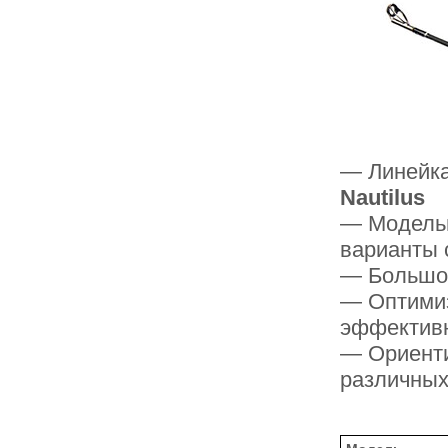
— Линейк
Nautilus
— Модельн
варианты 
— Большой
— Оптими
эффектив
— Ориенти
различных