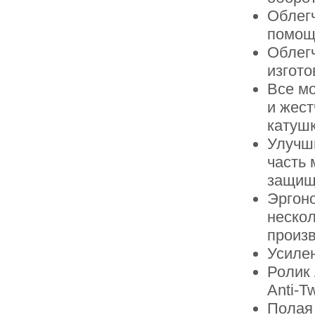
Облегч
помощ
Облег
изгот
Все мо
и жест
катушк
Улучш
часть
защищ
Эргон
нескол
произ
Усиле
Ролик
Anti-T
Полая