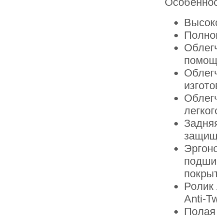
Особенно
Высок
Полно
Облегч
помощ
Облег
изгот
Облег
легког
Задня
защищ
Эргон
подшип
покры
Ролик
Anti-T
Полая