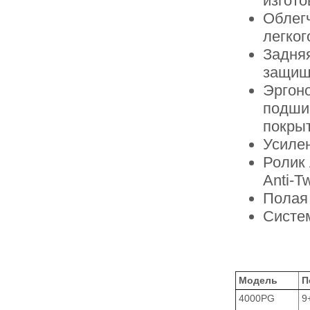
изгот
Облег
легког
Задня
защищ
Эргон
подшип
покры
Усиле
Ролик
Anti-T
Полая
Систем
Модель
П
4000PG
9