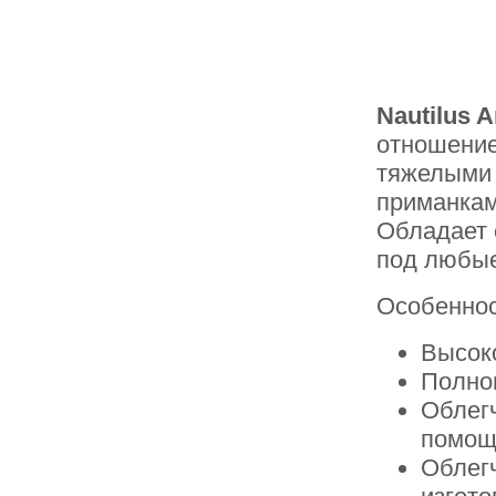
Nautilus A
отношение
тяжелыми 
приманкам
Обладает 
под любые
Особенно
Высок
Полно
Облегч
помощ
Облег