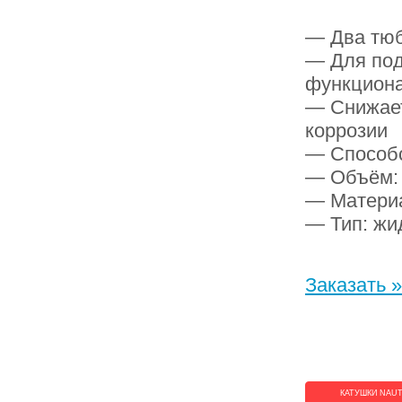
— Два тюб
— Для под
функцион
— Снижает
коррозии
— Способс
— Объём: 
— Материа
— Тип: жид
Заказать »
КАТУШКИ NAUT