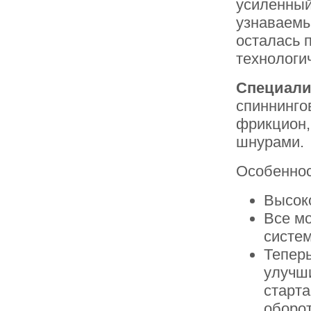
усиленный
узнаваемы
осталась 
технологи
Специали
спиннинго
фрикцион,
шнурами.
Особенно
Высок
Все м
систем
Теперь
улучши
старта
оборо