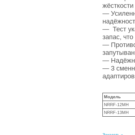
жёсткости
— Усиленн
надёжнос
— Тест ук
запас, чт
— Противо
запутыван
— Надёжн
— 3 сменн
адаптиров
Модель
NRRF-12MH
NRRF-13MH
Заказать »