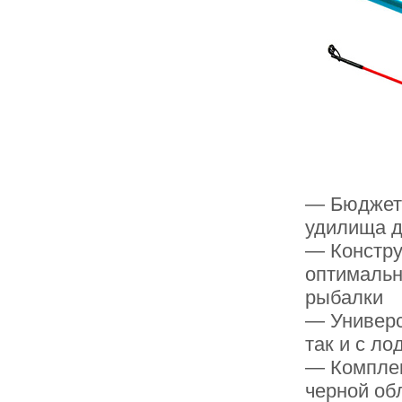
— Бюджетн
удилища д
— Констру
оптимальн
рыбалки
— Универс
так и с ло
— Комплек
черной об