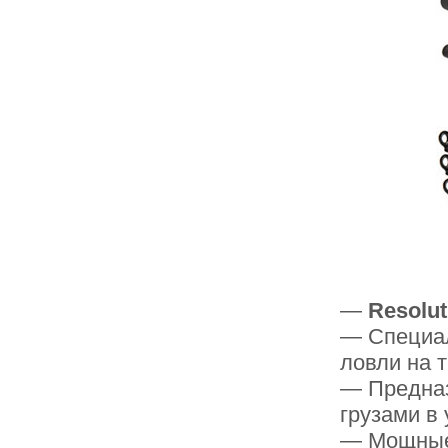
—
Resolut
— Специа
ловли на 
— Предназ
грузами в
— Мощные 