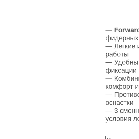
—
Forwar
фидерных
— Лёгкие 
работы
— Удобный
фиксации 
— Комбини
комфорт и
— Противо
оснастки
— 3 сменн
условия л