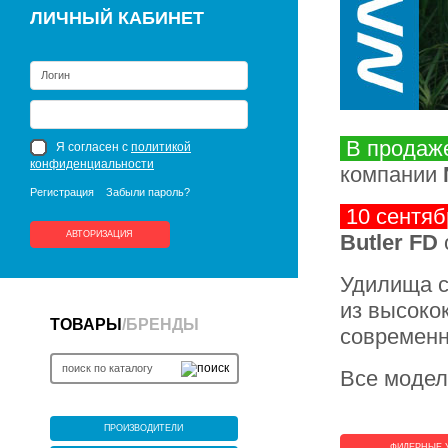
ЛИЧНЫЙ КАБИНЕТ
В продаж
Я согласен с
политикой
конфиденциальности
компании
Регистрация
Забыли пароль?
10 сентяб
АВТОРИЗАЦИЯ
Butler FD
Удилища с
из высоко
ТОВАРЫ
/
БРЕНДЫ
современн
Все модел
ПРОИЗВОДИТЕЛИ
ФИДЕРНЫЕ 