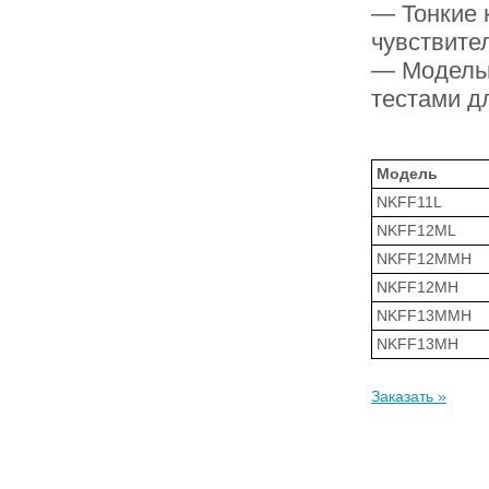
— Тонкие 
чувствите
— Модельн
тестами д
Модель
NKFF11L
NKFF12ML
NKFF12MMH
NKFF12MH
NKFF13MMH
NKFF13MH
Заказать »