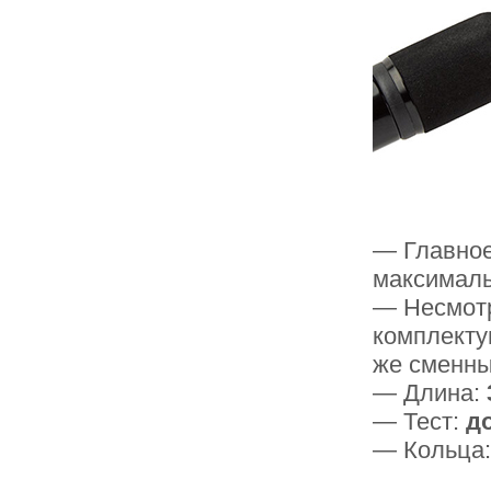
— Главное
максималь
— Несмотр
комплекту
же сменны
— Длина:
— Тест:
до
— Кольца