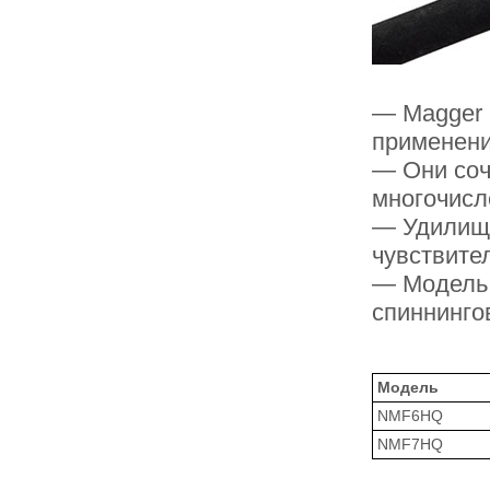
— Magger 
применен
— Они соч
многочисл
— Удилищ
чувствите
— Модель 
спиннинго
Модель
NMF6HQ
NMF7HQ