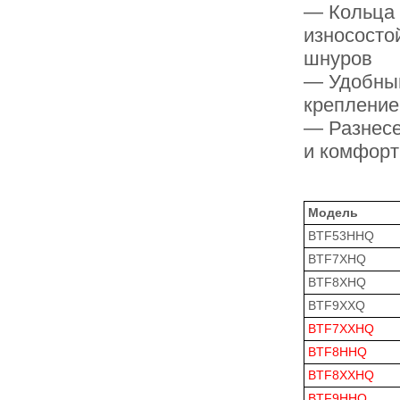
— Кольца 
износосто
шнуров
— Удобный
крепление
— Разнесе
и комфорт
Модель
BTF53HHQ
BTF7XHQ
BTF8XHQ
BTF9XXQ
BTF7XXHQ
BTF8HHQ
BTF8XXHQ
BTF9HHQ