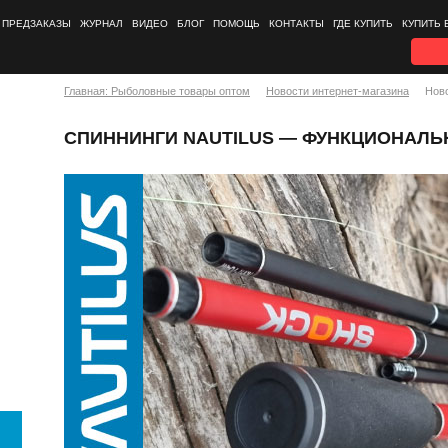
ПРЕДЗАКАЗЫ
ЖУРНАЛ
ВИДЕО
БЛОГ
ПОМОЩЬ
КОНТАКТЫ
ГДЕ КУПИТЬ
КУПИТЬ 
Главная: Рыболовные товары оптом
Новости интернет-магазина
Нов
СПИННИНГИ NAUTILUS — ФУНКЦИОНАЛЬ