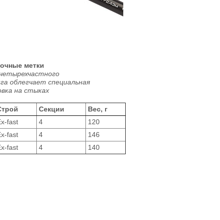
очные метки
 четырехчастного
га облегчает специальная
вка на стыках
Строй
Секции
Вес, г
x-fast
4
120
x-fast
4
146
x-fast
4
140