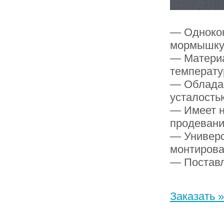
— Однокон
мормышк
— Материа
температу
— Обладае
усталость
— Имеет н
продевани
— Универс
монтирова
— Поставл
Заказать »