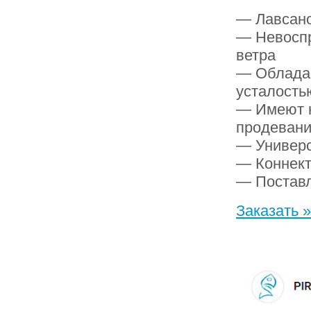
— Лавсано
— Невоспр
ветра
— Обладаю
усталость
— Имеют н
продевани
— Универс
— Коннект
— Поставл
Заказать »