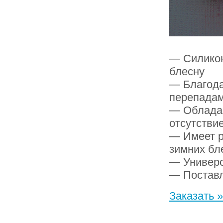
— Силикон
блесну
— Благода
перепадам
— Обладае
отсутстви
— Имеет р
зимних бл
— Универс
— Поставл
Заказать »