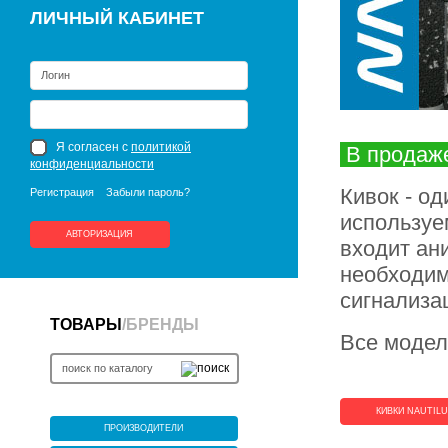
ЛИЧНЫЙ КАБИНЕТ
Я согласен с
политикой
В продаж
конфиденциальности
Кивок - о
Регистрация
Забыли пароль?
используе
АВТОРИЗАЦИЯ
входит ан
необходим
сигнализа
ТОВАРЫ
/
БРЕНДЫ
Все модел
КИВКИ NAUTIL
ПРОИЗВОДИТЕЛИ