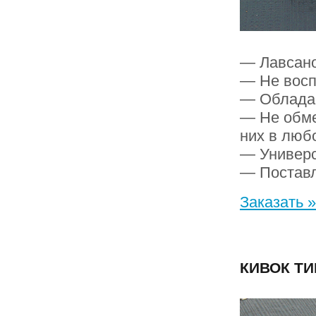
— Лавсано
— Не восп
— Обладаю
— Не обме
них в люб
— Универс
— Поставл
Заказать »
КИВОК ТИ