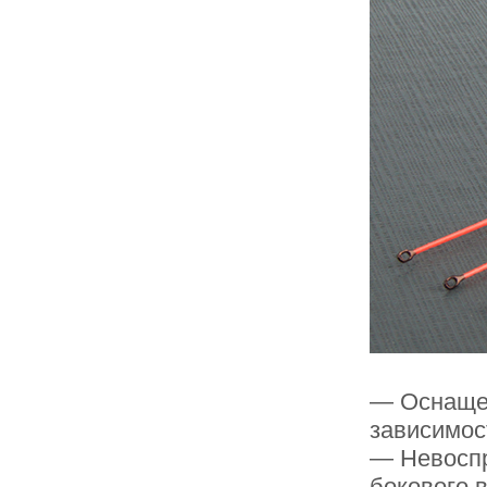
— Оснащен
зависимос
— Невоспр
бокового 