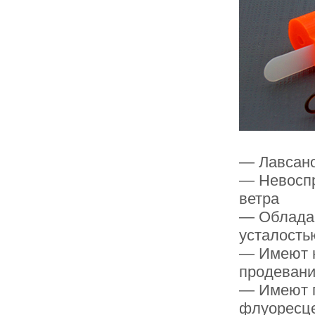
— Лавсано
— Невоспр
ветра
— Обладаю
усталость
— Имеют н
продевани
— Имеют п
флуоресце