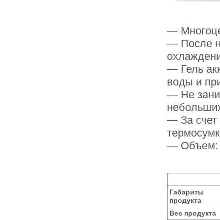
— Многоц
— После н
охлажден
— Гель ак
воды и пр
— Не зани
небольших
— За счет
термосумк
— Объем
Габариты
продукта
Вес продукта