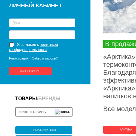
ЛИЧНЫЙ КАБИНЕТ
В продаж
Я согласен с
политикой
конфиденциальности
«Арктика»
Регистрация
Забыли пароль?
термоконт
Благодаря
АВТОРИЗАЦИЯ
эффективн
«Арктика»
напитков 
ТОВАРЫ
/
БРЕНДЫ
Все модел
АРКТИКА
ПРОИЗВОДИТЕЛИ