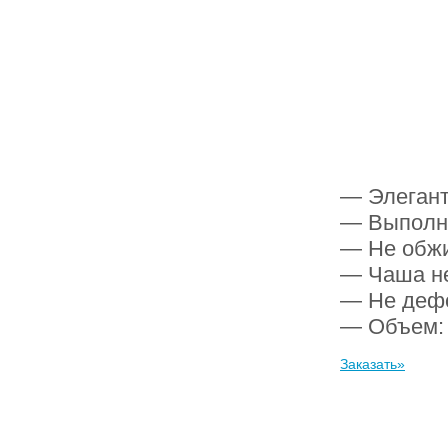
— Элегант
— Выполне
— Не обжи
— Чаша не
— Не деф
— Объем
Заказать»