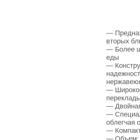
— Предназ
вторых б
— Более ш
еды
— Констру
надежност
нержавею
— Широкое
переклады
— Двойная
— Специал
облегчая 
— Компак
— Объем