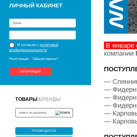
ЛИЧНЫЙ КАБИНЕТ
В январе
Я согласен с
политикой
конфиденциальности
компании
Регистрация
Забыли пароль?
ПОСТУПЛЕ
АВТОРИЗАЦИЯ
— Спиннин
— Фидерны
— Фидерны
ТОВАРЫ
/
БРЕНДЫ
— Фидерны
— Карповы
— Карповы
ПРОИЗВОДИТЕЛИ
ПОСТУПЛЕ