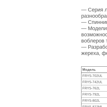
— Cерия л
разнообра
— Спиннин
— Модели 
возможнос
воблеров 
— Разрабо
жереха, ф
Модель
FRYS-702UL
FRYS-742UL
FRYS-762L
FRYS-792L
FRYS-802L
FRYS-822ML