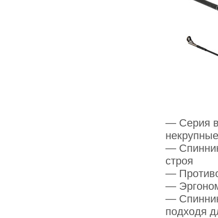
— Серия в
некрупные
— Спиннин
строя
— Противо
— Эргоно
— Спиннин
подходя д