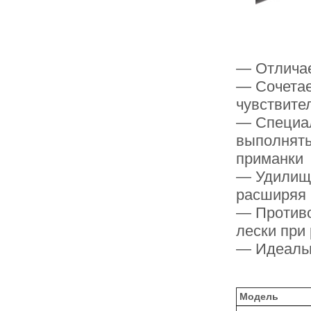
— Отличае
— Сочетае
чувствите
— Специал
выполнять
приманки
— Удилища
расширяя 
— Противо
лески при
— Идеаль
Модель