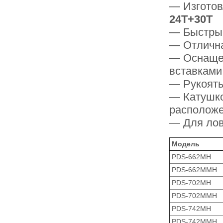
— Изготов
24T+30T
— Быстрые
— Отлична
— Оснащен
вставками
— Рукоять
— Катушко
расположе
— Для лов
Модель
PDS-662MH
PDS-662MMH
PDS-702MH
PDS-702MMH
PDS-742MH
PDS-742MMH