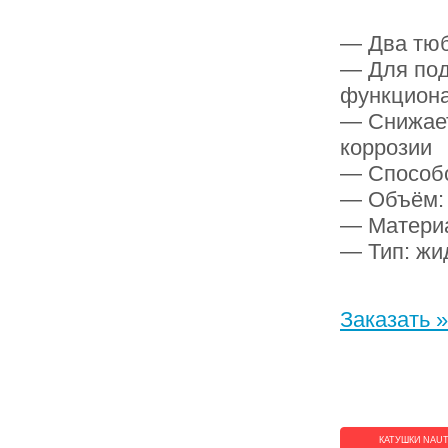
— Два тюб
— Для под
функцион
— Снижает
коррозии
— Способс
— Объём:
— Материа
— Тип: жид
Заказать »
КАТУШКИ NAUT