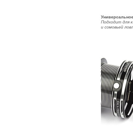
Универсальное
Подходит для к
и сомовьей лов