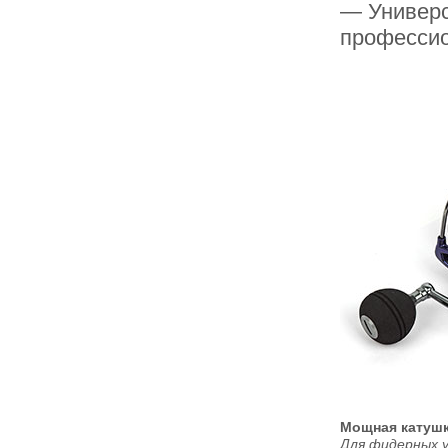
— Универс
профессио
Мощная катуш
Для фидерных у