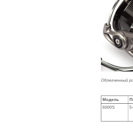
Облегченный р
Модель
П
6000S
5