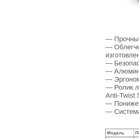
— Прочный
— Облегче
изготовле
— Безопас
— Алюмин
— Эргоном
— Ролик л
Anti-Twist
— Понижен
— Система
Модель
П