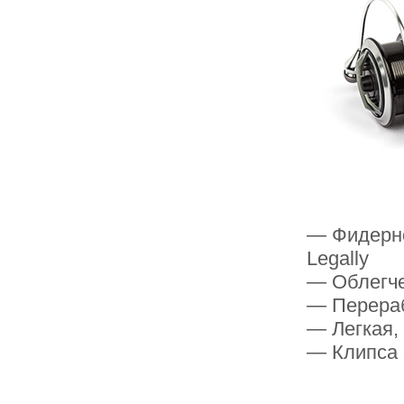
— Фидерно
Legally
— Облегч
— Перераб
— Легкая,
— Клипса 