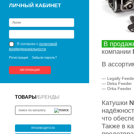
ЛИЧНЫЙ КАБИНЕТ
В продаж
Я согласен с
политикой
конфиденциальности
компании
Регистрация
Забыли пароль?
В ассорти
АВТОРИЗАЦИЯ
— Legally Feed
— Deka Feeder
— Orka Feeder
ТОВАРЫ
/
БРЕНДЫ
Катушки
N
надёжност
что обесп
Также в ка
ПРОИЗВОДИТЕЛИ
предотвра