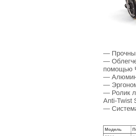
— Прочный
— Облегче
помощью 
— Алюмин
— Эргоном
— Ролик л
Anti-Twist
— Система
Модель
П