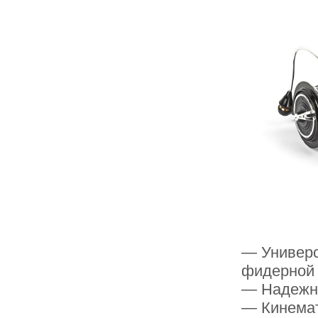
— Универс
фидерной
— Надежна
— Кинемат