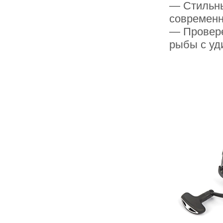
— Стильны
современ
— Провере
рыбы с уд