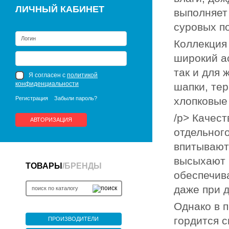
ЛИЧНЫЙ КАБИНЕТ
выполняет
суровых п
Коллекция
широкий а
так и для
Я согласен с
политикой
конфиденциальности
шапки, тер
Регистрация
Забыли пароль?
хлопковые
/p> Качес
АВТОРИЗАЦИЯ
отдельного
впитывают 
высыхают 
ТОВАРЫ
/
БРЕНДЫ
обеспечив
даже при 
Однако в 
гордится 
ПРОИЗВОДИТЕЛИ