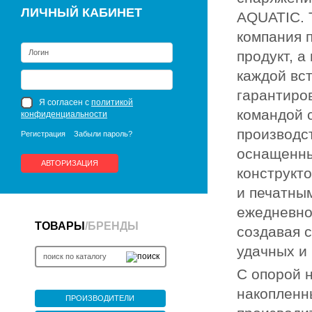
ЛИЧНЫЙ КАБИНЕТ
AQUATIC. 
компания п
продукт, а
каждой вс
гарантиро
Я согласен с
политикой
командой 
конфиденциальности
производс
Регистрация
Забыли пароль?
оснащенн
АВТОРИЗАЦИЯ
конструкт
и печатны
ежедневно
ТОВАРЫ
/
БРЕНДЫ
создавая 
удачных и
С опорой 
накопленн
ПРОИЗВОДИТЕЛИ