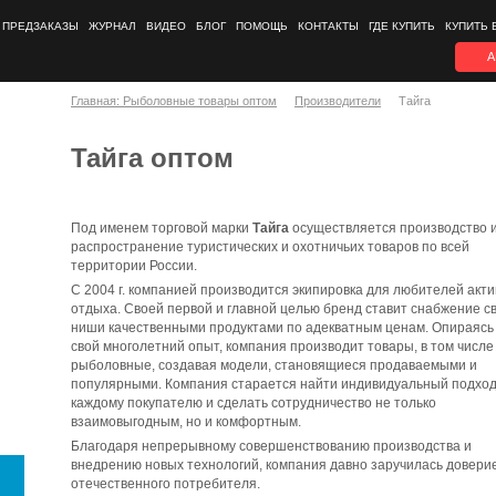
ПРЕДЗАКАЗЫ
ЖУРНАЛ
ВИДЕО
БЛОГ
ПОМОЩЬ
КОНТАКТЫ
ГДЕ КУПИТЬ
КУПИТЬ 
А
Главная: Рыболовные товары оптом
Производители
Тайга
Тайга оптом
Под именем торговой марки
Тайга
осуществляется производство 
распространение туристических и охотничьих товаров по всей
территории России.
С 2004 г. компанией производится экипировка для любителей акти
отдыха. Своей первой и главной целью бренд ставит снабжение с
ниши качественными продуктами по адекватным ценам. Опираясь
свой многолетний опыт, компания производит товары, в том числе
рыболовные, создавая модели, становящиеся продаваемыми и
популярными. Компания старается найти индивидуальный подход
каждому покупателю и сделать сотрудничество не только
взаимовыгодным, но и комфортным.
Благодаря непрерывному совершенствованию производства и
внедрению новых технологий, компания давно заручилась довери
отечественного потребителя.