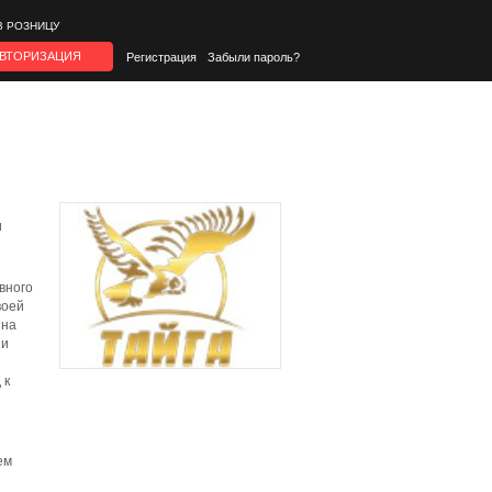
В РОЗНИЦУ
ВТОРИЗАЦИЯ
Регистрация
Забыли пароль?
и
вного
воей
 на
 и
 к
ем