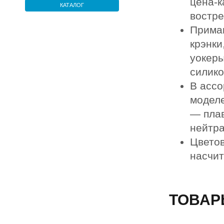
цена-к
КАТАЛОГ
востре
Приман
крэнки
уокеры
силико
В ассо
модел
— пла
нейтра
Цветов
насчит
ТОВАР