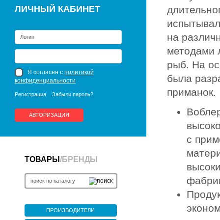
ЛИЧНЫЙ КАБИНЕТ
длительно
испытывал
на различ
методами 
рыб. На о
Я согласен с
политикой
была разр
конфиденциальности
приманок.
Регистрация
Забыли пароль?
Воблер
АВТОРИЗАЦИЯ
высок
с при
матер
ТОВАРЫ
/
БРЕНДЫ
высоки
фабрик
Продук
эконом
ПРОИЗВОДИТЕЛИ