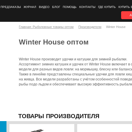
ПРЕДЗАКАЗЫ
ЖУРНАЛ
ВИДЕО
БЛОГ
ПОМОЩЬ
КОНТАКТЫ
ГДЕ КУПИТЬ
КУПИТЬ 
А
Главная: Рыболовные товары оптом
Производители
Winter House
Winter House оптом
Winter House производит удочки и катушки для зимней рыбалки.
Ассортимент зимних катушек и удочек от Winter House включает в 
модели для разных видов ловли: на мормышку, блесну или баланс
Также в линейке представлены специальные удочки для ловли хи
на живца. Все модели разработаны с учётом особенностей повед
рыбы подо льдом и обеспечивают высокую эффективность рыбалк
ТОВАРЫ ПРОИЗВОДИТЕЛЯ