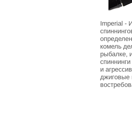
Imperial 
спиннинго
определен
комель де
рыбалке, 
спиннинги
и агресси
джиговые 
востребов