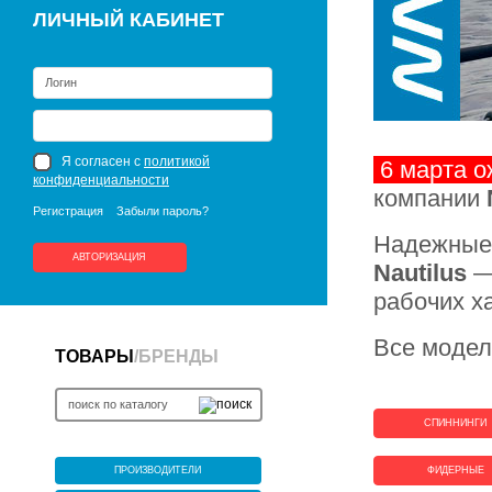
ЛИЧНЫЙ КАБИНЕТ
Я согласен с
политикой
6 марта 
конфиденциальности
компании
Регистрация
Забыли пароль?
Надежные 
АВТОРИЗАЦИЯ
Nautilus
— 
рабочих х
Все модел
ТОВАРЫ
/
БРЕНДЫ
СПИННИНГИ
ПРОИЗВОДИТЕЛИ
ФИДЕРНЫЕ