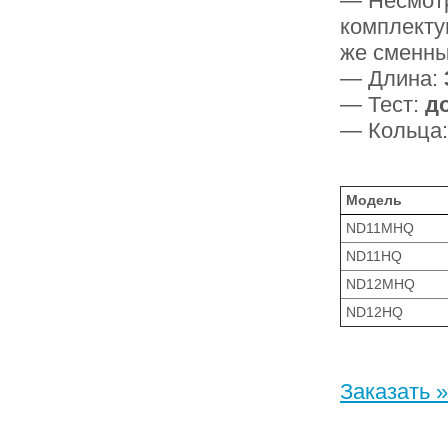
— Несмотр
комплекту
же сменны
— Длина:
— Тест:
до
— Кольца
Модель
ND11MHQ
ND11HQ
ND12MHQ
ND12HQ
Заказать »