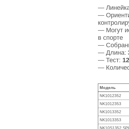
— Линейка
— Ориенти
контролир
— Могут и
в спорте
— Собраны
— Длина:
— Тест:
12
— Количес
Модель
NK1012352
NK1012353
NK1013352
NK1013353
NK10S1352 SP