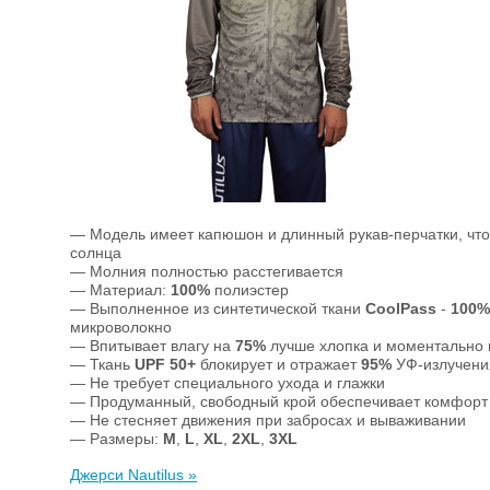
— Модель имеет капюшон и длинный рукав-перчатки, что
солнца
— Молния полностью расстегивается
— Материал:
100%
полиэстер
— Выполненное из синтетической ткани
CoolPass
-
100%
микроволокно
— Впитывает влагу на
75%
лучше хлопка и моментально
— Ткань
UPF 50+
блокирует и отражает
95%
УФ-излучения
— Не требует специального ухода и глажки
— Продуманный, свободный крой обеспечивает комфорт 
— Не стесняет движения при забросах и вываживании
— Размеры:
M
,
L
,
XL
,
2XL
,
3XL
Джерси Nautilus »