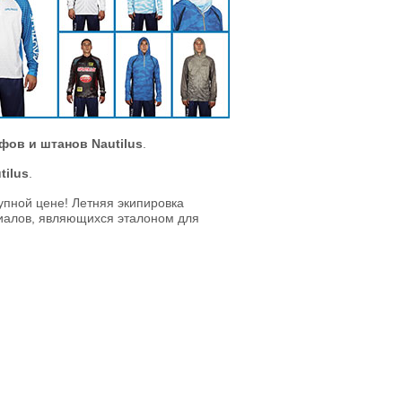
фов и штанов Nautilus
.
tilus
.
упной цене! Летняя экипировка
риалов, являющихся эталоном для