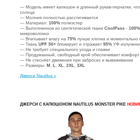
— Модель имеет капюшон и длинный рукав-перчатки, что
солнца
— Молния полностью расстегивается
— Материал:
100%
полиэстер
— Выполненное из синтетической ткани
CoolPass
-
100%
микроволокно
— Впитывает влагу на
75%
лучше хлопка и моментально
— Ткань
UPF 50+
блокирует и отражает
95%
УФ-излучения
— Не требует специального ухода и глажки
— Продуманный, свободный крой обеспечивает комфорт 
— Не стесняет движения при забросах и вываживании
— Размеры:
M
,
L
,
XL
,
2XL
,
3XL
Джерси Nautilus »
ДЖЕРСИ С КАПЮШОНОМ NAUTILUS MONSTER PIKE
НОВИ