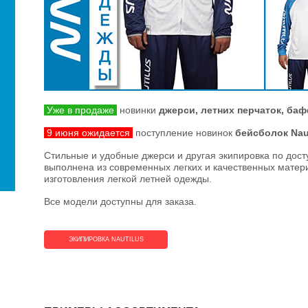
Уже в продаже
новинки
джерси, летних перчаток, баф
9 июня ожидается
поступление новинок
бейсболок Nau
Стильные и удобные джерси и другая экипировка по дост
выполнена из современных легких и качественных мате
изготовления легкой летней одежды.
Все модели доступны для заказа.
ЭКИПИРОВКА NAUTILUS