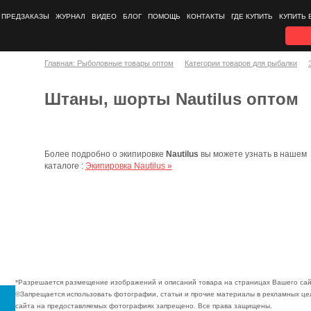
ПРЕДЗАКАЗЫ
ЖУРНАЛ
ВИДЕО
БЛОГ
ПОМОЩЬ
КОНТАКТЫ
ГДЕ КУПИТЬ
КУПИТЬ 
Главная: Рыболовные товары оптом
Категории товаров для рыбалки
Штаны, шорты Nautilus оптом
Более подробно о экипировке
Nautilus
вы можете узнать в нашем
каталоге :
Экипировка Nautilus »
*Разрешается размещение изображений и описаний товара на страницах Вашего сай
©Запрещается использовать фотографии, статьи и прочие материалы в рекламных цел
сайта на предоставляемых фотографиях запрещено. Все права защищены.