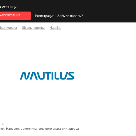
В РОЗНИЦУ
АВТОРИЗАЦИЯ
Регистрация
Забыли пароль?
Экипировка
Штаны, шорты
Nautilus
та.
ях. Нанесение логотипа, водяного знака или адреса