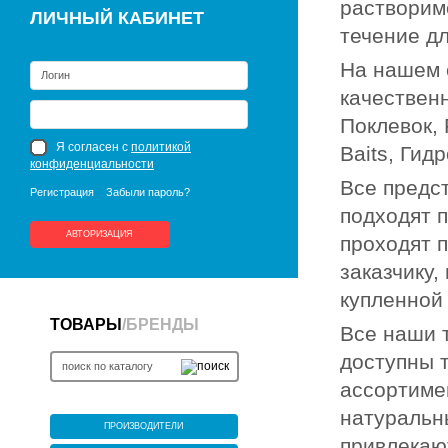
растворим
ЛИЧНЫЙ КАБИНЕТ
течение д
На нашем 
качествен
Поклевок, 
Я согласен с
политикой
Baits, Гид
конфиденциальности
Все предс
Регистрация
Забыли пароль?
подходят 
АВТОРИЗАЦИЯ
проходят п
заказчику,
купленной
ТОВАРЫ
/
БРЕНДЫ
Все наши 
доступны 
ассортиме
натуральн
ПРОИЗВОДИТЕЛИ
привлекаю