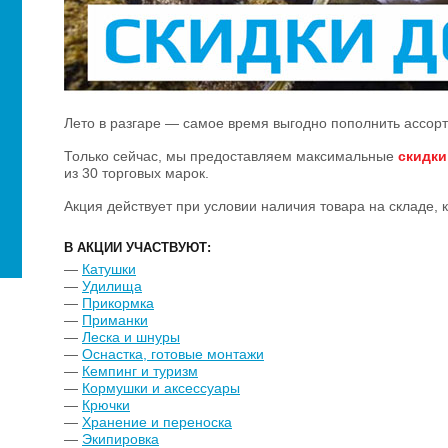
Лето в разгаре — самое время выгодно пополнить ассор
Только сейчас, мы предоставляем максимальные
скидки
из 30 торговых марок.
Акция действует при условии наличия товара на складе, 
В АКЦИИ УЧАСТВУЮТ:
—
Катушки
—
Удилища
—
Прикормка
—
Приманки
—
Леска и шнуры
—
Оснастка, готовые монтажи
—
Кемпинг и туризм
—
Кормушки и аксессуары
—
Крючки
—
Хранение и переноска
—
Экипировка