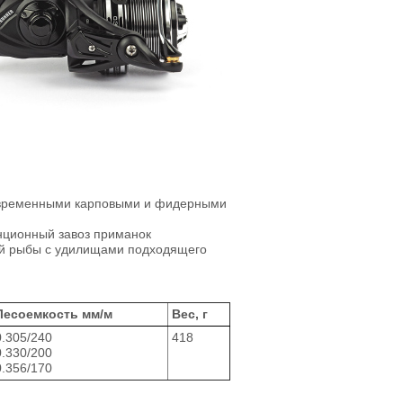
овременными карповыми и фидерными
нционный завоз приманок
й рыбы с удилищами подходящего
Лесоемкость мм/м
Вес, г
0.305/240
418
0.330/200
0.356/170