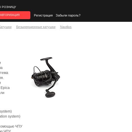
В РОЗНИЦУ
АВТОРИЗАЦИЯ
Регистрация
Забыли пароль?
Катушки
Безынерционные катушки
Nautilus
и
ма
стема
ля.
и
Epica
или
system)
tion system)
 помощью ЧПУ
ью ЧПУ