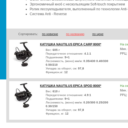
Эргономичный кноб с нескользящим Soft-touch покрытием
Ролик лесоукладывателя, выполненный по технологии Anti-
Система Anti - Reverse
Сортировать:
по новизне
по названию
по цене
КАТУШКА NAUTILUS EPICA CARP 8000*
На с
Мин. 
Вес:
605 г
РРЦ:
Передаточное отношение:
4.1:1
Подшипники:
9+1
Лесоемкость, (моно) мм/м:
0.35/430 0.40/330
0.50/210
Укладка за оборот, см:
97,8
Фрикцион,кг:
12
КАТУШКА NAUTILUS EPICA SPOD 8000*
На с
Мин. 
Вес:
610 г
РРЦ:
Передаточное отношение:
4.9:1
Подшипники:
9+1
Лесоемкость, (моно) мм/м:
0.20/300 0.25/200
0.30/150
Укладка за оборот, см:
97,8
Фрикцион, кг:
12