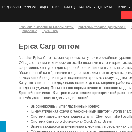
ПРЕДЗАКАЗЫ
ЖУРНАЛ
ВИДЕО
БЛОГ
ПОМОЩЬ
КОНТАКТЫ
ГДЕ КУПИТЬ
КУПИТЬ 
Главная: Рыболовные товары оптом
Категории товаров для рыбалки
Карповые
Epica Carp
Epica Carp оптом
Nautilus Epica Carp - серия карповых катушек высочайшего уровня.
Обладают всеми техническими особенностями и характеристикам
современных катушек для карповой ловли. Кинематическая систе
"бесконечный винт”, ввинчивающаяся металлическая рукоятка, си
замедленной подачи шпули, подшипник в ролике лесоукладывате
Катушки выполнены в двух исполнениях, для оснащения рабочих 
сподовых удилищ. Повышенное передаточное отношение модели 
Spod обеспечивает быстрое выматывание прикормочной ракеты 
спомба даже с самых дальних дистанций.
Высокопрочный углепластиковый корпус
Кинематическая схема с "бесконечным винтом" (Worm shaft 
Система замедленной подачи шпули (Slow worm shaft oscilla
Система быстрого фрикциона (Quick Drag System)
Ввинчивающаяся алюминиевая рукоятка, изготовленная с
Облегченная алюминиевая шпуля, изготовленная с помощ