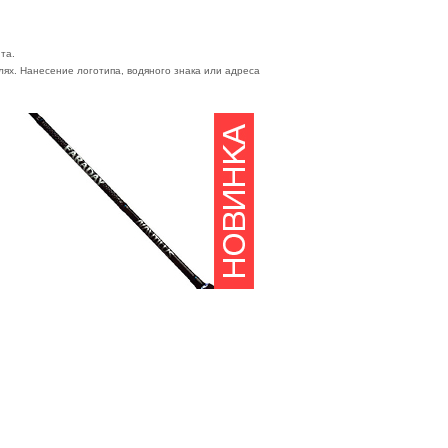
та.
ях. Нанесение логотипа, водяного знака или адреса