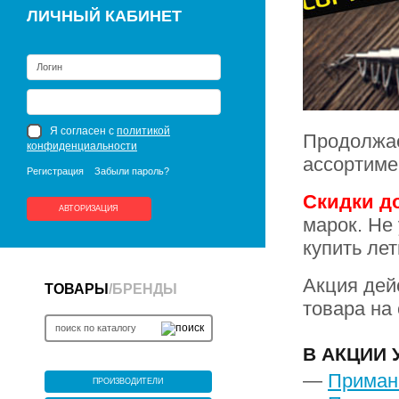
ЛИЧНЫЙ КАБИНЕТ
Я согласен с
политикой
Продолжае
конфиденциальности
ассортиме
Регистрация
Забыли пароль?
Скидки д
АВТОРИЗАЦИЯ
марок. Не
купить ле
Акция дей
ТОВАРЫ
/
БРЕНДЫ
товара на 
В АКЦИИ 
—
Приман
ПРОИЗВОДИТЕЛИ