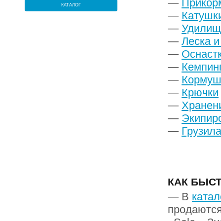
—
Прикор
КАТАЛОГ
—
Катушк
—
Удилищ
—
Леска 
—
Оснастк
—
Кемпинг
—
Кормуш
—
Крючки
—
Хранени
—
Экипир
—
Грузил
КАК БЫСТ
— В
катал
продаются