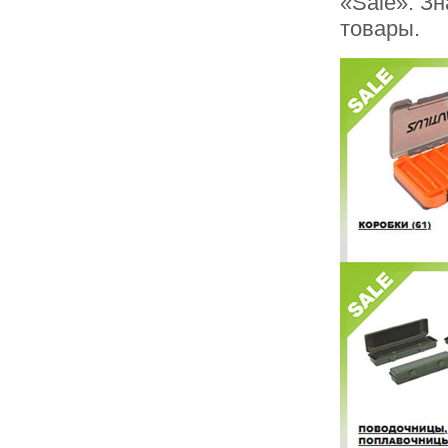
«Sale». З
товары.