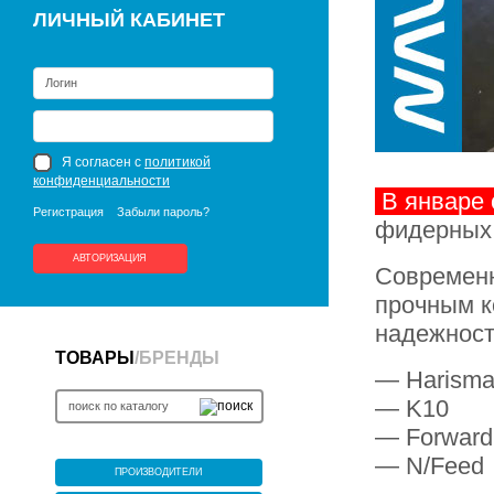
ЛИЧНЫЙ КАБИНЕТ
Я согласен с
политикой
конфиденциальности
В январе
Регистрация
Забыли пароль?
фидерных 
АВТОРИЗАЦИЯ
Современн
прочным к
надежност
ТОВАРЫ
/
БРЕНДЫ
— Harism
— K10
— Forward
— N/Feed
ПРОИЗВОДИТЕЛИ