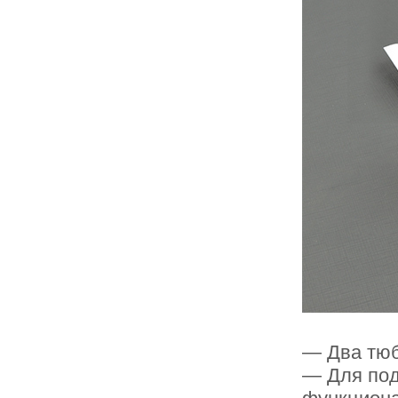
— Два тюб
— Для под