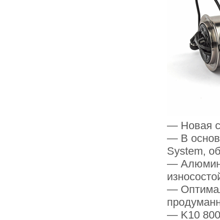
— Новая с
— В основ
System, о
— Алюмини
износосто
— Оптима
продуманн
— K10 800