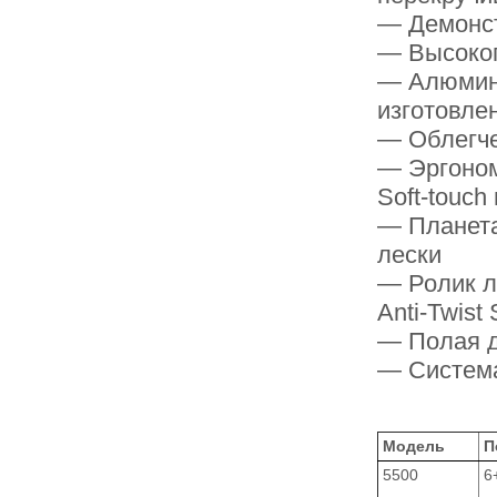
— Демонст
— Высокоп
— Алюмини
изготовле
— Облегче
— Эргоном
Soft-touch
— Планета
лески
— Ролик л
Anti-Twist
— Полая д
— Система
Модель
П
5500
6