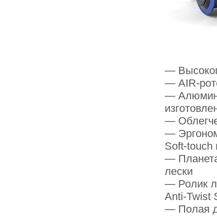
— Высокоп
— AIR-рот
— Алюмини
изготовле
— Облегче
— Эргоном
Soft-touch
— Планета
лески
— Ролик л
Anti-Twist
— Полая д