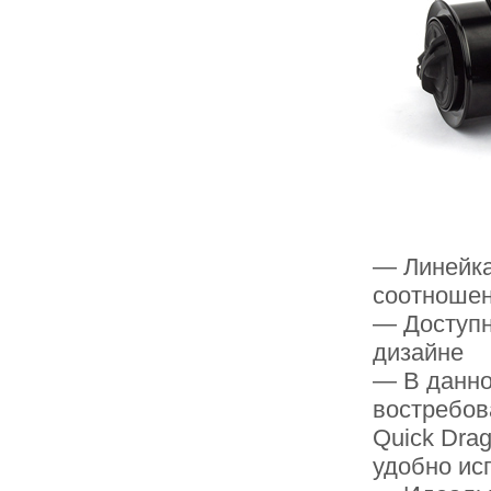
— Линейка
соотношен
— Доступн
дизайне
— В данно
востребов
Quick Dra
удобно ис