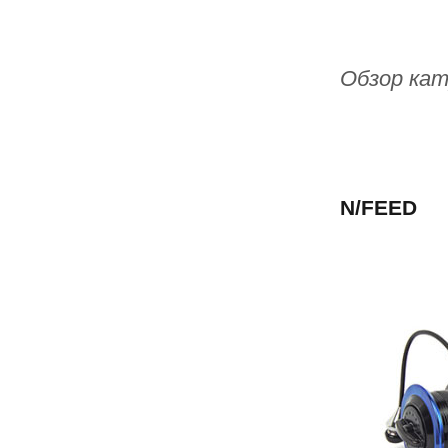
Обзор кату
N/FEED