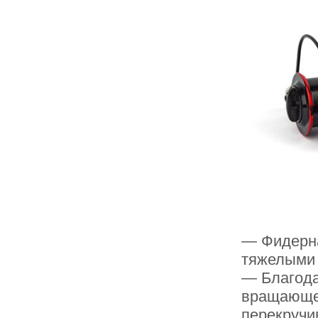
— Фидерна
тяжелыми 
— Благода
вращающег
перекручи