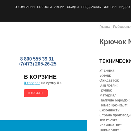
О КОМПАНИИ
НОВОСТИ
АКЦИИ
СКИДКИ
ПРЕДЗАКАЗЫ
ЖУРНАЛ
ВИДЕО
Главная: Рыболовны
Крючок N
8 800 555 39 31
ТЕХНИЧЕСК
+7(473) 205-26-25
Упаковка:
Бренд:
В КОРЗИНЕ
Ожидается:
0 товаров
на сумму 0
a
Вид ловли:
Группа:
В КОРЗИНУ
Материал:
Наличие бородки:
Номер крючка, #:
Сезонность:
Страна производи
Тип крючка:
Упаковка, шт:
Форма ушка: