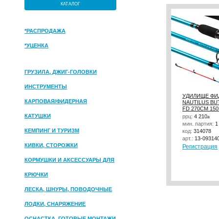
КАТАЛОГ
*РАСПРОДАЖА
*УЦЕНКА
ГРУЗИЛА, ДЖИГ-ГОЛОВКИ
ИНСТРУМЕНТЫ
УДИЛИЩЕ ФИ
КАРПОВАЯ/ФИДЕРНАЯ
NAUTILUS BU
FD 270СМ 15
КАТУШКИ
ррц:
4 210
a
мин. партия:
1
КЕМПИНГ И ТУРИЗМ
код:
314078
арт.:
13-09314
КИВКИ, СТОРОЖКИ
Регистрация
КОРМУШКИ И АКСЕССУАРЫ ДЛЯ
ПРИКОРМКИ
КРЮЧКИ
ЛЕСКА, ШНУРЫ, ПОВОДОЧНЫЕ
МАТЕРИАЛЫ
ЛОДКИ, СНАРЯЖЕНИЕ
ОСНАСТКА, ГОТОВЫЕ МОНТАЖИ