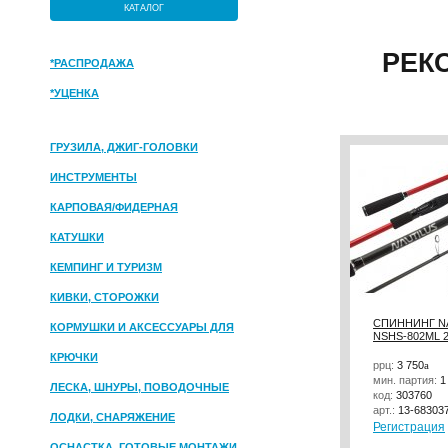
КАТАЛОГ
РЕК
*РАСПРОДАЖА
*УЦЕНКА
ГРУЗИЛА, ДЖИГ-ГОЛОВКИ
ИНСТРУМЕНТЫ
КАРПОВАЯ/ФИДЕРНАЯ
КАТУШКИ
КЕМПИНГ И ТУРИЗМ
КИВКИ, СТОРОЖКИ
СПИННИНГ N
КОРМУШКИ И АКСЕССУАРЫ ДЛЯ
NSHS-802ML 2
ПРИКОРМКИ
КРЮЧКИ
ррц:
3 750
a
мин. партия:
1
ЛЕСКА, ШНУРЫ, ПОВОДОЧНЫЕ
код:
303760
арт.:
13-68303
МАТЕРИАЛЫ
ЛОДКИ, СНАРЯЖЕНИЕ
Регистрация
ОСНАСТКА, ГОТОВЫЕ МОНТАЖИ