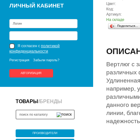
Цвет:
ЛИЧНЫЙ КАБИНЕТ
Код:
Артикул:
На складе
Поделиться…
Я согласен с
политикой
ОПИСА
конфиденциальности
Регистрация
Забыли пароль?
Вертлюг с з
различных 
АВТОРИЗАЦИЯ
Удлиненная
например, у
различными
ТОВАРЫ
/
БРЕНДЫ
данного ве
линии, бла
надежность
ПРОИЗВОДИТЕЛИ