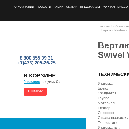
О КОМПАНИИ
НОВОСТИ
АКЦИИ
СКИДКИ
ПРЕДЗАКАЗЫ
ЖУРНАЛ
ВИДЕО
Главная: Рыболовны
Вертлюг Nautilus с
Вертлю
Swivel 
8 800 555 39 31
+7(473) 205-26-25
ТЕХНИЧЕСК
В КОРЗИНЕ
0 товаров
на сумму 0
a
Упаковка:
Бренд:
В КОРЗИНУ
Ожидается:
Группа:
Материал:
Размер:
Сезонность:
Страна производи
Тип вертлюга:
Упаковка, шт: