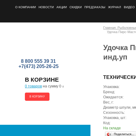
О КОМПАНИИ
НОВОСТИ
АКЦИИ
СКИДКИ
ПРЕДЗАКАЗЫ
ЖУРНАЛ
ВИДЕО
Главная: Рыболовны
Удочка Пирс-Масте
Удочка П
инд.уп
8 800 555 39 31
+7(473) 205-26-25
ТЕХНИЧЕСК
В КОРЗИНЕ
0 товаров
на сумму 0
a
Упаковка:
Бренд:
В КОРЗИНУ
Ожидается:
Вес, г:
Диаметр шпули, м
Сезонность:
Упаковка, шт:
Код:
На складе
Поделиться…