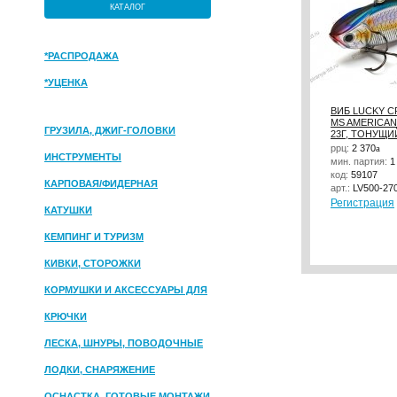
КАТАЛОГ
*РАСПРОДАЖА
*УЦЕНКА
ВИБ LUCKY CR
MS AMERICAN
ГРУЗИЛА, ДЖИГ-ГОЛОВКИ
23Г, ТОНУЩИЙ
ррц:
2 370
a
ИНСТРУМЕНТЫ
мин. партия:
1
код:
59107
КАРПОВАЯ/ФИДЕРНАЯ
арт.:
LV500-27
Регистрация
КАТУШКИ
КЕМПИНГ И ТУРИЗМ
КИВКИ, СТОРОЖКИ
КОРМУШКИ И АКСЕССУАРЫ ДЛЯ
ПРИКОРМКИ
КРЮЧКИ
ЛЕСКА, ШНУРЫ, ПОВОДОЧНЫЕ
МАТЕРИАЛЫ
ЛОДКИ, СНАРЯЖЕНИЕ
ОСНАСТКА, ГОТОВЫЕ МОНТАЖИ