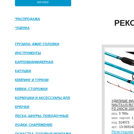
КАТАЛОГ
*РАСПРОДАЖА
РЕК
*УЦЕНКА
ГРУЗИЛА, ДЖИГ-ГОЛОВКИ
ИНСТРУМЕНТЫ
КАРПОВАЯ/ФИДЕРНАЯ
КАТУШКИ
КЕМПИНГ И ТУРИЗМ
КИВКИ, СТОРОЖКИ
КОРМУШКИ И АКСЕССУАРЫ ДЛЯ
УДИЛИЩЕ ФИ
NAUTILUS BU
ПРИКОРМКИ
КРЮЧКИ
FD 240СМ 15
ррц:
3 760
a
ЛЕСКА, ШНУРЫ, ПОВОДОЧНЫЕ
мин. партия:
1
код:
314073
МАТЕРИАЛЫ
ЛОДКИ, СНАРЯЖЕНИЕ
арт.:
13-09314
Регистрация
ОСНАСТКА, ГОТОВЫЕ МОНТАЖИ