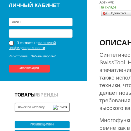
Артикул:
ЛИЧНЫЙ КАБИНЕТ
На складе
Поделиться…
ОПИСА
Я согласен с
политикой
конфиденциальности
Синтетичес
Регистрация
Забыли пароль?
SwissTool. 
АВТОРИЗАЦИЯ
впечатление
также испо
техники, чт
делает нов
ТОВАРЫ
/
БРЕНДЫ
требования
высокого ка
Многофункц
ПРОИЗВОДИТЕЛИ
ремне как в