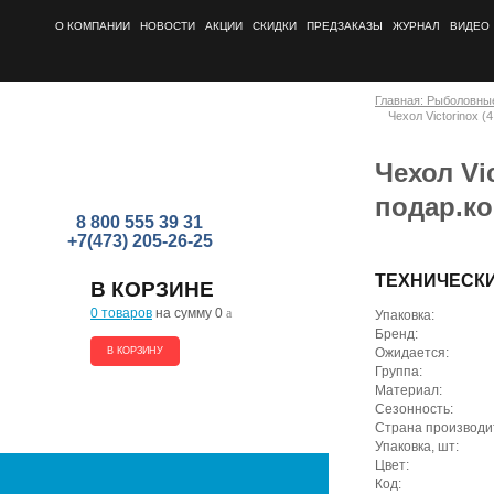
О КОМПАНИИ
НОВОСТИ
АКЦИИ
СКИДКИ
ПРЕДЗАКАЗЫ
ЖУРНАЛ
ВИДЕО
Главная: Рыболовны
Чехол Victorinox (
Чехол Vi
подар.к
8 800 555 39 31
+7(473) 205-26-25
ТЕХНИЧЕСК
В КОРЗИНЕ
0 товаров
на сумму 0
a
Упаковка:
Бренд:
В КОРЗИНУ
Ожидается:
Группа:
Материал:
Сезонность:
Страна производи
Упаковка, шт:
Цвет:
Код: