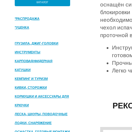
КАТАЛОГ
оснащён си
блокировки 
*РАСПРОДАЖА
необходимос
чехол испач
*УЦЕНКА
проточной 
ГРУЗИЛА, ДЖИГ-ГОЛОВКИ
Инстру
ИНСТРУМЕНТЫ
готово
КАРПОВАЯ/ФИДЕРНАЯ
Прочны
Легко ч
КАТУШКИ
КЕМПИНГ И ТУРИЗМ
КИВКИ, СТОРОЖКИ
КОРМУШКИ И АКСЕССУАРЫ ДЛЯ
РЕК
ПРИКОРМКИ
КРЮЧКИ
ЛЕСКА, ШНУРЫ, ПОВОДОЧНЫЕ
МАТЕРИАЛЫ
ЛОДКИ, СНАРЯЖЕНИЕ
ОСНАСТКА, ГОТОВЫЕ МОНТАЖИ