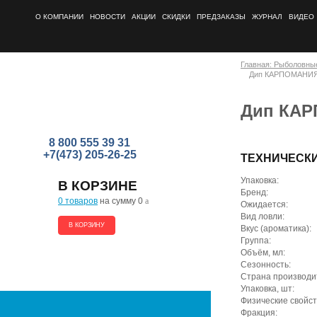
О КОМПАНИИ
НОВОСТИ
АКЦИИ
СКИДКИ
ПРЕДЗАКАЗЫ
ЖУРНАЛ
ВИДЕО
Главная: Рыболовны
Дип КАРПОМАНИЯ 
Дип КАР
8 800 555 39 31
+7(473) 205-26-25
ТЕХНИЧЕСК
Упаковка:
В КОРЗИНЕ
Бренд:
0 товаров
на сумму 0
a
Ожидается:
Вид ловли:
В КОРЗИНУ
Вкус (ароматика):
Группа:
Объём, мл:
Сезонность:
Страна производи
Упаковка, шт:
Физические свойст
Фракция: