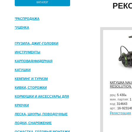
КАТАЛОГ
РЕК
*РАСПРОДАЖА
*УЦЕНКА
ГРУЗИЛА, ДЖИГ-ГОЛОВКИ
ИНСТРУМЕНТЫ
КАРПОВАЯ/ФИДЕРНАЯ
КАТУШКИ
КЕМПИНГ И ТУРИЗМ
КАТУШКА NAU
RESOLUTION 
КИВКИ, СТОРОЖКИ
ррц:
5 430
a
КОРМУШКИ И АКСЕССУАРЫ ДЛЯ
мин. партия:
1
ПРИКОРМКИ
код:
314643
КРЮЧКИ
арт.:
16-92314
Регистрация
ЛЕСКА, ШНУРЫ, ПОВОДОЧНЫЕ
МАТЕРИАЛЫ
ЛОДКИ, СНАРЯЖЕНИЕ
ОСНАСТКА, ГОТОВЫЕ МОНТАЖИ