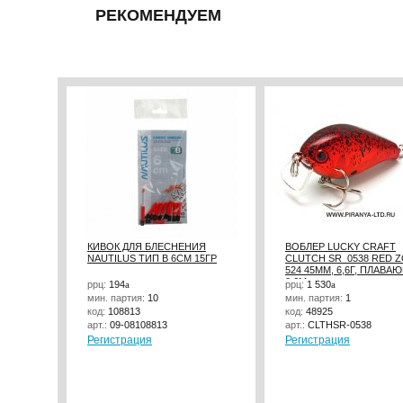
РЕКОМЕНДУЕМ
КИВОК ДЛЯ БЛЕСНЕНИЯ
ВОБЛЕР LUCKY CRAFT
NAUTILUS ТИП B 6СМ 15ГР
CLUTCH SR_0538 RED 
524 45ММ, 6,6Г, ПЛАВА
0,6М
ррц:
194
a
ррц:
1 530
a
мин. партия:
10
мин. партия:
1
код:
108813
код:
48925
арт.:
09-08108813
арт.:
CLTHSR-0538
Регистрация
Регистрация