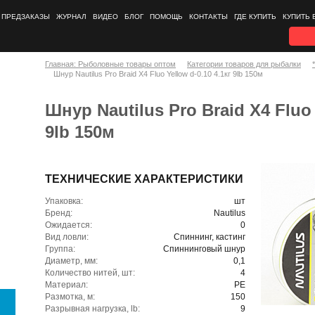
ПРЕДЗАКАЗЫ
ЖУРНАЛ
ВИДЕО
БЛОГ
ПОМОЩЬ
КОНТАКТЫ
ГДЕ КУПИТЬ
КУПИТЬ 
Главная: Рыболовные товары оптом
Категории товаров для рыбалки
Шнур Nautilus Pro Braid X4 Fluo Yellow d-0.10 4.1кг 9lb 150м
Шнур Nautilus Pro Braid X4 Fluo 
9lb 150м
ТЕХНИЧЕСКИЕ ХАРАКТЕРИСТИКИ
Упаковка:
шт
Бренд:
Nautilus
Ожидается:
0
Вид ловли:
Спиннинг, кастинг
Группа:
Спиннинговый шнур
Диаметр, мм:
0,1
Количество нитей, шт:
4
Материал:
PE
Размотка, м:
150
Разрывная нагрузка, lb:
9