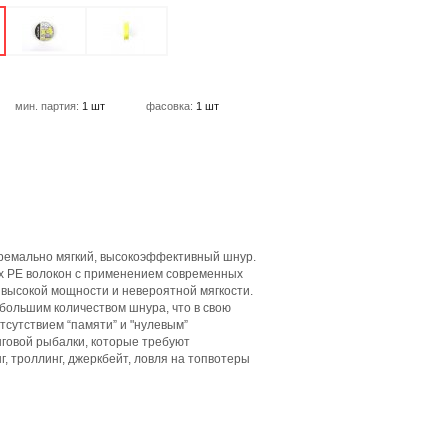
мин. партия:
1 шт
фасовка:
1 шт
тремально мягкий, высокоэффективный шнур.
ных РЕ волокон с применением современных
высокой мощности и невероятной мягкости.
большим количеством шнура, что в свою
тсутствием “памяти” и "нулевым”
говой рыбалки, которые требуют
, троллинг, джеркбейт, ловля на топвотеры