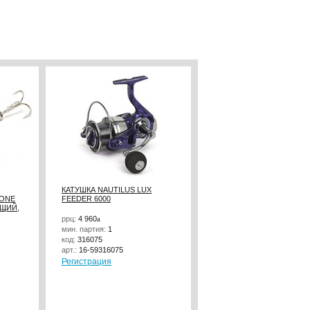
КАТУШКА NAUTILUS LUX
ДЖИГЕР NAUTILUS STING
ZONE
FEEDER 6000
SPHERE SSJ4100 HOOK №
ЮЩИЙ,
3.5ГР
ррц:
4 960
a
ррц:
114
a
мин. партия:
1
мин. партия:
1
код:
316075
код:
108363
арт.:
16-59316075
арт.:
NSSJ4100-3/0- 3,5
Регистрация
Регистрация