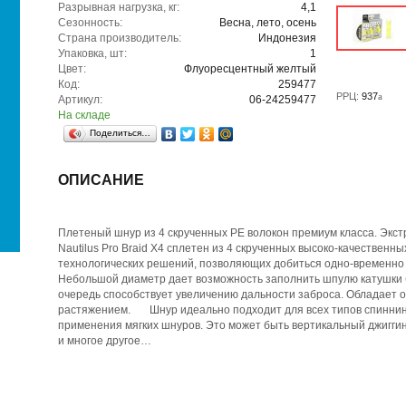
Разрывная нагрузка, кг:
4,1
Сезонность:
Весна, лето, осень
Страна производитель:
Индонезия
Упаковка, шт:
1
Цвет:
Флуоресцентный желтый
Код:
259477
РРЦ:
937
a
Артикул:
06-24259477
На складе
Поделиться…
ОПИСАНИЕ
Плетеный шнур из 4 скрученных РЕ волокон премиум класса. Экс
Nautilus Pro Braid X4 сплетен из 4 скрученных высоко-качествен
технологических решений, позволяющих добиться одно-временно 
Небольшой диаметр дает возможность заполнить шпулю катушки 
очередь способствует увеличению дальности заброса. Обладает о
растяжением. Шнур идеально подходит для всех типов спиннин
применения мягких шнуров. Это может быть вертикальный джиггинг
и многое другое…