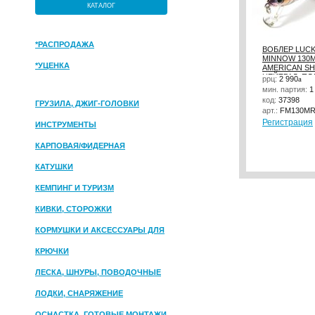
КАТАЛОГ
*РАСПРОДАЖА
ВОБЛЕР LUCK
MINNOW 130M
*УЦЕНКА
AMERICAN SHA
НЕЙТРАЛ. ПЛ
ррц:
2 990
a
мин. партия:
1
код:
37398
ГРУЗИЛА, ДЖИГ-ГОЛОВКИ
арт.:
FM130MR
Регистрация
ИНСТРУМЕНТЫ
КАРПОВАЯ/ФИДЕРНАЯ
КАТУШКИ
КЕМПИНГ И ТУРИЗМ
КИВКИ, СТОРОЖКИ
КОРМУШКИ И АКСЕССУАРЫ ДЛЯ
ПРИКОРМКИ
КРЮЧКИ
ЛЕСКА, ШНУРЫ, ПОВОДОЧНЫЕ
МАТЕРИАЛЫ
ЛОДКИ, СНАРЯЖЕНИЕ
ОСНАСТКА, ГОТОВЫЕ МОНТАЖИ