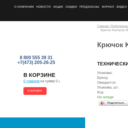
О КОМПАНИИ
НОВОСТИ
АКЦИИ
СКИДКИ
ПРЕДЗАКАЗЫ
ЖУРНАЛ
ВИДЕО
Главная: Рыболовны
Крючок Kamasan B
Крючок K
8 800 555 39 31
+7(473) 205-26-25
ТЕХНИЧЕСК
Упаковка:
В КОРЗИНЕ
Бренд:
0 товаров
на сумму 0
a
Ожидается:
Упаковка, шт:
В КОРЗИНУ
Код:
На складе
Поделиться…