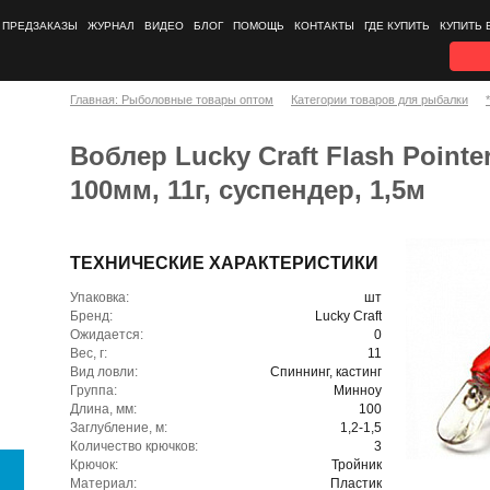
ПРЕДЗАКАЗЫ
ЖУРНАЛ
ВИДЕО
БЛОГ
ПОМОЩЬ
КОНТАКТЫ
ГДЕ КУПИТЬ
КУПИТЬ 
Главная: Рыболовные товары оптом
Категории товаров для рыбалки
Воблер Lucky Craft Flash Pointer
100мм, 11г, суспендер, 1,5м
ТЕХНИЧЕСКИЕ ХАРАКТЕРИСТИКИ
Упаковка:
шт
Бренд:
Lucky Craft
Ожидается:
0
Вес, г:
11
Вид ловли:
Спиннинг, кастинг
Группа:
Минноу
Длина, мм:
100
Заглубление, м:
1,2-1,5
Количество крючков:
3
Крючок:
Тройник
Материал:
Пластик