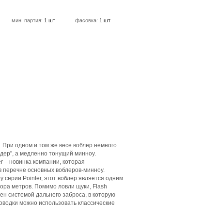
мин. партия:
1 шт
фасовка:
1 шт
r. При одном и том же весе воблер немного
ендер", а медленно тонущий минноу.
r – новинка компании, которая
в перечне основных воблеров-минноу.
у серии Pointer, этот воблер является одним
ора метров. Помимо ловли щуки, Flash
щен системой дальнего заброса, в которую
роводки можно использовать классические