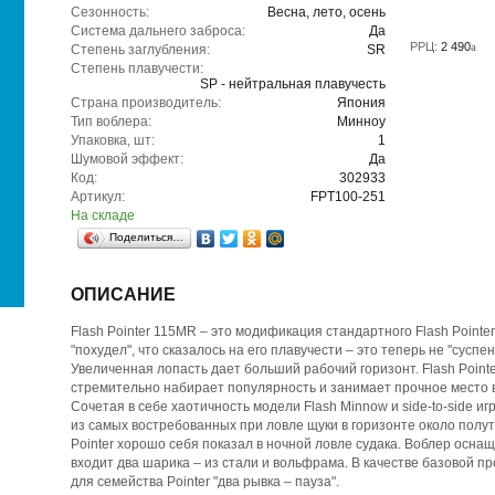
Сезонность:
Весна, лето, осень
Система дальнего заброса:
Да
РРЦ:
2 490
a
Степень заглубления:
SR
Степень плавучести:
SP - нейтральная плавучесть
Страна производитель:
Япония
Тип воблера:
Минноу
Упаковка, шт:
1
Шумовой эффект:
Да
Код:
302933
Артикул:
FPT100-251
На складе
Поделиться…
ОПИСАНИЕ
Flash Pointer 115MR – это модификация стандартного Flash Pointe
"похудел", что сказалось на его плавучести – это теперь не "сусп
Увеличенная лопасть дает больший рабочий горизонт. Flash Pointe
стремительно набирает популярность и занимает прочное место 
Сочетая в себе хаотичность модели Flash Minnow и side-to-side игр
из самых востребованных при ловле щуки в горизонте около полут
Pointer хорошо себя показал в ночной ловле судака. Воблер осна
входит два шарика – из стали и вольфрама. В качестве базовой п
для семейства Pointer "два рывка – пауза".