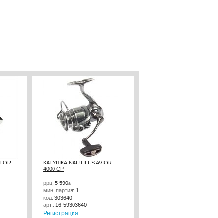
PTOR
КАТУШКА NAUTILUS AVIOR
УДИЛИЩЕ ФИДЕРНОЕ
4000 CP
NAUTILUS BUTLER FEEDE
FD 240СМ 200ГР BTF-8XH
ррц:
5 590
a
ррц:
4 130
a
мин. партия:
1
мин. партия:
1
код:
303640
код:
241682
арт.:
16-59303640
арт.:
13-09241682
Регистрация
Регистрация