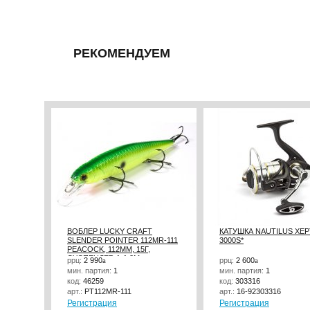
РЕКОМЕНДУЕМ
ВОБЛЕР LUCKY CRAFT
КАТУШКА NAUTILUS XE
SLENDER POINTER 112MR-111
3000S*
PEACOCK, 112ММ, 15Г,
СУСПЕНДЕР, 1-1,2М
ррц:
2 990
a
ррц:
2 600
a
мин. партия:
1
мин. партия:
1
код:
46259
код:
303316
арт.:
PT112MR-111
арт.:
16-92303316
Регистрация
Регистрация