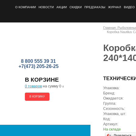
О КОМПАНИИ
НОВОСТИ
АКЦИИ
СКИДКИ
ПРЕДЗАКАЗЫ
ЖУРНАЛ
ВИДЕО
Главная: Рыболовны
Коробка Nautilus C
Коробка
240*14
8 800 555 39 31
+7(473) 205-26-25
ТЕХНИЧЕСК
В КОРЗИНЕ
0 товаров
на сумму 0
a
Упаковка:
Бренд:
В КОРЗИНУ
Ожидается:
Группа:
Сезонность:
Упаковка, шт:
Код:
Артикул:
На складе
Поделиться…