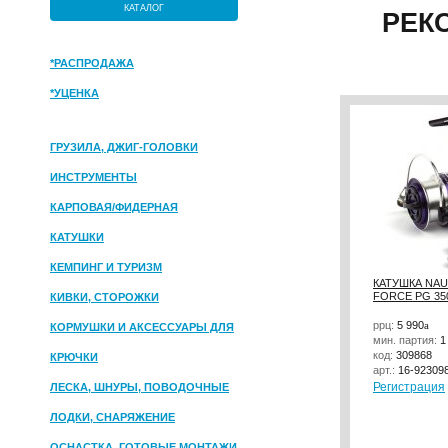
КАТАЛОГ
РЕК
*РАСПРОДАЖА
*УЦЕНКА
ГРУЗИЛА, ДЖИГ-ГОЛОВКИ
ИНСТРУМЕНТЫ
КАРПОВАЯ/ФИДЕРНАЯ
КАТУШКИ
КЕМПИНГ И ТУРИЗМ
КАТУШКА NAU
FORCE PG 35
КИВКИ, СТОРОЖКИ
ррц:
5 990
a
КОРМУШКИ И АКСЕССУАРЫ ДЛЯ
мин. партия:
1
ПРИКОРМКИ
код:
309868
КРЮЧКИ
арт.:
16-92309
Регистрация
ЛЕСКА, ШНУРЫ, ПОВОДОЧНЫЕ
МАТЕРИАЛЫ
ЛОДКИ, СНАРЯЖЕНИЕ
ОСНАСТКА, ГОТОВЫЕ МОНТАЖИ