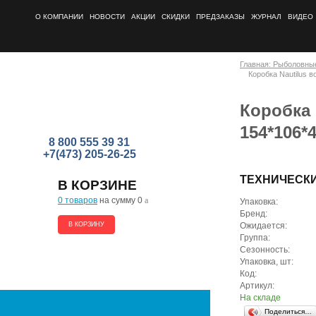
О КОМПАНИИ
НОВОСТИ
АКЦИИ
СКИДКИ
ПРЕДЗАКАЗЫ
ЖУРНАЛ
ВИДЕО
Главная: Рыболовны
Коробка Nautilus
Коробка
154*106*
8 800 555 39 31
+7(473) 205-26-25
ТЕХНИЧЕСК
В КОРЗИНЕ
0 товаров
на сумму 0
a
Упаковка:
Бренд:
В КОРЗИНУ
Ожидается:
Группа:
Сезонность:
Упаковка, шт:
Код:
Артикул:
На складе
Поделиться…