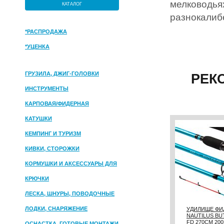
мелководьях
КАТАЛОГ
разнокалибе
*РАСПРОДАЖА
*УЦЕНКА
ГРУЗИЛА, ДЖИГ-ГОЛОВКИ
РЕК
ИНСТРУМЕНТЫ
КАРПОВАЯ/ФИДЕРНАЯ
КАТУШКИ
КЕМПИНГ И ТУРИЗМ
КИВКИ, СТОРОЖКИ
КОРМУШКИ И АКСЕССУАРЫ ДЛЯ
ПРИКОРМКИ
КРЮЧКИ
ЛЕСКА, ШНУРЫ, ПОВОДОЧНЫЕ
МАТЕРИАЛЫ
ЛОДКИ, СНАРЯЖЕНИЕ
УДИЛИЩЕ ФИ
NAUTILUS BU
FD 270СМ 20
ОСНАСТКА, ГОТОВЫЕ МОНТАЖИ