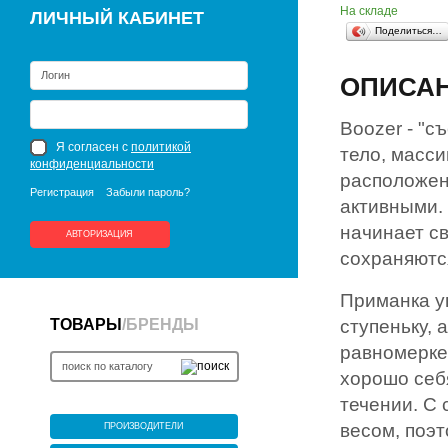
На складе
ЛИЧНЫЙ КАБИНЕТ
Поделиться…
ОПИСА
Boozer - "с
Я согласен с
политикой
тело, масс
конфиденциальности
расположен
Регистрация
Забыли пароль?
активными.
начинает с
АВТОРИЗАЦИЯ
сохраняются
Приманка у
ТОВАРЫ
/
БРЕНДЫ
ступеньку, 
равномерке
хорошо себя
течении. С 
весом, поэт
ПРОИЗВОДИТЕЛИ