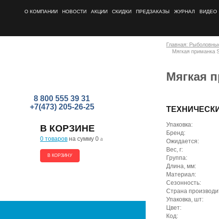
О КОМПАНИИ
НОВОСТИ
АКЦИИ
СКИДКИ
ПРЕДЗАКАЗЫ
ЖУРНАЛ
ВИДЕО
Главная: Рыболовны
Мягкая приманка Se
Мягкая п
8 800 555 39 31
+7(473) 205-26-25
ТЕХНИЧЕСК
Упаковка:
В КОРЗИНЕ
Бренд:
0 товаров
на сумму 0
a
Ожидается:
Вес, г:
В КОРЗИНУ
Группа:
Длина, мм:
Материал:
Сезонность:
Страна производи
Упаковка, шт:
Цвет:
Код: