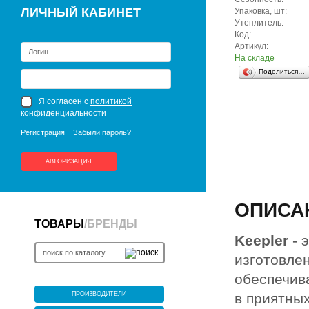
ЛИЧНЫЙ КАБИНЕТ
Упаковка, шт:
Утеплитель:
Код:
Артикул:
На складе
Поделиться…
Я согласен с
политикой
конфиденциальности
Регистрация
Забыли пароль?
АВТОРИЗАЦИЯ
ОПИСА
ТОВАРЫ
/
БРЕНДЫ
Keepler
- 
изготовле
обеспечив
ПРОИЗВОДИТЕЛИ
в приятных