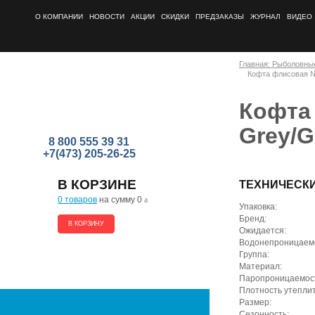
О КОМПАНИИ
НОВОСТИ
АКЦИИ
СКИДКИ
ПРЕДЗАКАЗЫ
ЖУРНАЛ
ВИДЕО
Главная: Рыболовны
Кофта флисовая Na
Кофта 
Grey/G
8 800 555 39 31
+7(473) 205-26-25
В КОРЗИНЕ
ТЕХНИЧЕСК
0 товаров
на сумму 0
a
Упаковка:
Бренд:
В КОРЗИНУ
Ожидается:
Водонепроницаемо
Группа:
Материал:
Паропроницаемость
Плотность утеплите
Размер:
Сезонность: