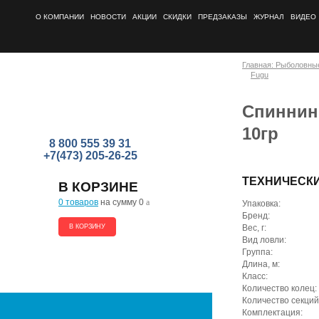
О КОМПАНИИ
НОВОСТИ
АКЦИИ
СКИДКИ
ПРЕДЗАКАЗЫ
ЖУРНАЛ
ВИДЕО
Главная: Рыболовны
Fugu
Спиннинг
10гр
8 800 555 39 31
+7(473) 205-26-25
ТЕХНИЧЕСК
В КОРЗИНЕ
0 товаров
на сумму 0
a
Упаковка:
Бренд:
В КОРЗИНУ
Вес, г:
Вид ловли:
Группа:
Длина, м:
Класс:
Количество колец:
Количество секций
Комплектация: