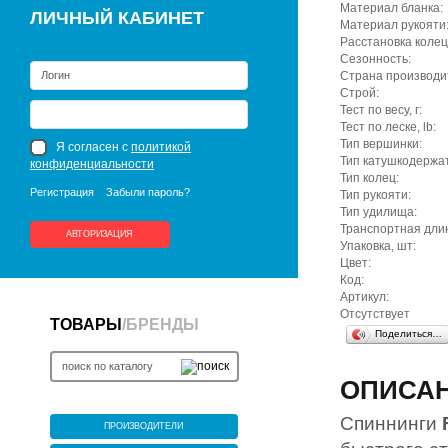
Материал бланка:
ЛИЧНЫЙ КАБИНЕТ
Материал рукояти
Расстановка колец
Сезонность:
Страна производи
Строй:
Тест по весу, г:
Тест по леске, lb:
Тип вершинки:
Я согласен с
политикой
Тип катушкодержа
конфиденциальности
Тип колец:
Регистрация
Забыли пароль?
Тип рукояти:
Тип удилища:
Транспортная длин
АВТОРИЗАЦИЯ
Упаковка, шт:
Цвет:
Код:
Артикул:
Отсутствует
ТОВАРЫ
/
БРЕНДЫ
Поделиться…
ОПИСА
Спиннинги
ПРОИЗВОДИТЕЛИ