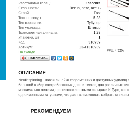
Расстановка колец:
Классика
Сезонность:
Весна, лето, осень
Строй:
Fast
Тест по весу, г:
5-28
Тип вершинки:
Тубуляр
Тип удилища:
Штекер
Транспортная длина, м:
1,28
Упаковка, шт:
1
Код:
310939
Артикул:
13-41310939
РРЦ:
4 320
a
На складе
Поделиться…
ОПИСАНИЕ
Neofit spinning - новая линейка современных и доступных удилищ 
большой выбор востребованных длин и тестов, для различных ти
максимально легкими, противозахлестными кольцами K-Type, со в
одноименными катушками, что дает возможность собрать стильный
РЕКОМЕНДУЕМ