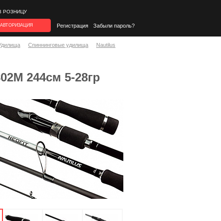
В РОЗНИЦУ
АВТОРИЗАЦИЯ
Регистрация
Забыли пароль?
Удилища
Спиннинговые удилища
Nautilus
802M 244см 5-28гр