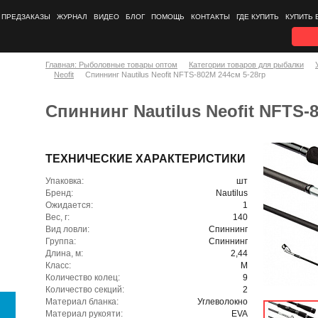
ПРЕДЗАКАЗЫ
ЖУРНАЛ
ВИДЕО
БЛОГ
ПОМОЩЬ
КОНТАКТЫ
ГДЕ КУПИТЬ
КУПИТЬ 
Главная: Рыболовные товары оптом
Категории товаров для рыбалки
Neofit
Спиннинг Nautilus Neofit NFTS-802M 244см 5-28гр
Спиннинг Nautilus Neofit NFTS-
ТЕХНИЧЕСКИЕ ХАРАКТЕРИСТИКИ
Упаковка:
шт
Бренд:
Nautilus
Ожидается:
1
Вес, г:
140
Вид ловли:
Спиннинг
Группа:
Спиннинг
Длина, м:
2,44
Класс:
M
Количество колец:
9
Количество секций:
2
Материал бланка:
Углеволокно
Материал рукояти:
EVA