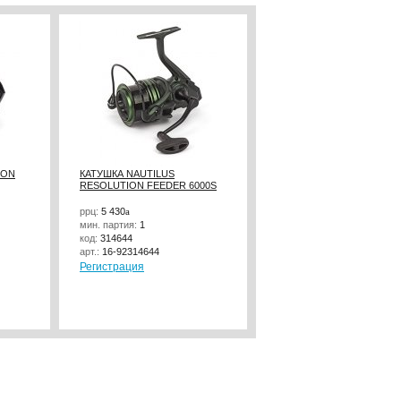
ZON
КАТУШКА NAUTILUS
КАТУШКА NAUTILUS MAR
RESOLUTION FEEDER 6000S
3000
ррц:
5 430
a
ррц:
3 400
a
мин. партия:
1
мин. партия:
1
код:
314644
код:
296065
арт.:
16-92314644
арт.:
16-59296065
Регистрация
Регистрация