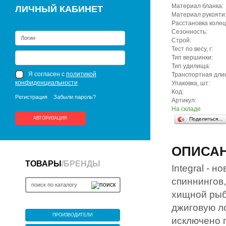
Материал бланка:
ЛИЧНЫЙ КАБИНЕТ
Материал рукояти
Расстановка колец
Сезонность:
Строй:
Тест по весу, г:
Тип вершинки:
Тип удилища:
Я согласен с
политикой
Транспортная длин
конфиденциальности
Упаковка, шт:
Код:
Регистрация
Забыли пароль?
Артикул:
На складе
АВТОРИЗАЦИЯ
Поделиться…
ОПИСА
ТОВАРЫ
/
БРЕНДЫ
Integral - 
спиннингов
хищной рыб
джиговую ло
ПРОИЗВОДИТЕЛИ
исключено 