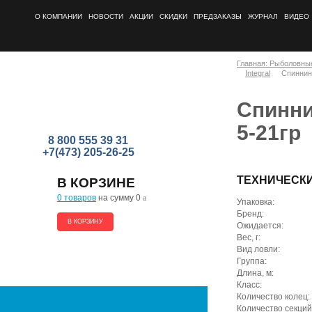
О КОМПАНИИ
НОВОСТИ
АКЦИИ
СКИДКИ
ПРЕДЗАКАЗЫ
ЖУРНАЛ
ВИДЕО
Главная: Рыболовны
Integral
Спиннинг
Спиннин
5-21гр
8 800 555 39 31
+7(473) 205-26-25
ТЕХНИЧЕСК
В КОРЗИНЕ
0 товаров
на сумму 0
a
Упаковка:
Бренд:
В КОРЗИНУ
Ожидается:
Вес, г:
Вид ловли:
Группа:
Длина, м:
Класс:
Количество колец:
Количество секций