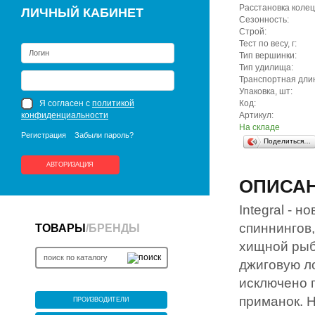
Расстановка колец
ЛИЧНЫЙ КАБИНЕТ
Сезонность:
Строй:
Тест по весу, г:
Тип вершинки:
Тип удилища:
Транспортная длин
Упаковка, шт:
Я согласен с
политикой
Код:
конфиденциальности
Артикул:
На складе
Регистрация
Забыли пароль?
Поделиться…
АВТОРИЗАЦИЯ
ОПИСА
Integral - 
спиннингов
ТОВАРЫ
/
БРЕНДЫ
хищной рыб
джиговую ло
исключено 
приманок. Н
ПРОИЗВОДИТЕЛИ