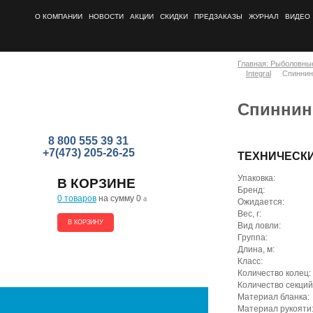
О КОМПАНИИ
НОВОСТИ
АКЦИИ
СКИДКИ
ПРЕДЗАКАЗЫ
ЖУРНАЛ
ВИДЕО
Главная: Рыболовны
Integral
Спиннинг
Спиннинг
8 800 555 39 31
+7(473) 205-26-25
ТЕХНИЧЕСК
Упаковка:
В КОРЗИНЕ
Бренд:
0 товаров
на сумму 0
a
Ожидается:
Вес, г:
В КОРЗИНУ
Вид ловли:
Группа:
Длина, м:
Класс:
Количество колец:
Количество секций
Материал бланка:
Материал рукояти