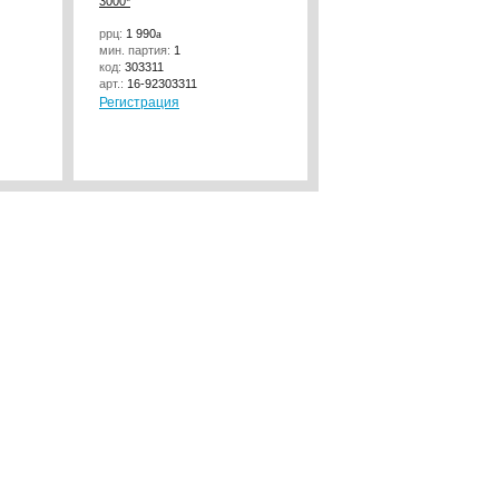
3000*
MOON 1500
ррц:
1 990
a
ррц:
6 520
a
мин. партия:
1
мин. партия:
1
код:
303311
код:
311542
арт.:
16-92303311
арт.:
16-59311542
Регистрация
Регистрация