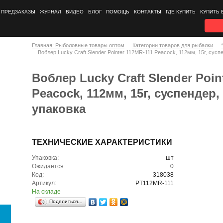
ПРЕДЗАКАЗЫ
ЖУРНАЛ
ВИДЕО
БЛОГ
ПОМОЩЬ
КОНТАКТЫ
ГДЕ КУПИТЬ
КУПИТЬ 
Главная: Рыболовные товары оптом
Категории товаров для рыбалки
Воблер Lucky Craft Slender Pointer 112MR-111 Peacock, 112мм, 15г, сус
Воблер Lucky Craft Slender Poin
Peacock, 112мм, 15г, суспендер,
упаковка
ТЕХНИЧЕСКИЕ ХАРАКТЕРИСТИКИ
Упаковка:
шт
Ожидается:
0
Код:
318038
Артикул:
PT112MR-111
На складе
Поделиться…