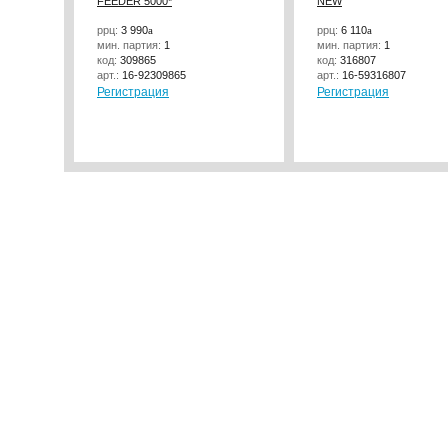
FEEDER 5000*
NEW
ррц:
3 990
a
ррц:
6 110
a
мин. партия:
1
мин. партия:
1
код:
309865
код:
316807
арт.:
16-92309865
арт.:
16-59316807
Регистрация
Регистрация