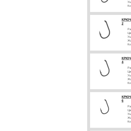
Уш
Ко
КРЮЧ
2
Р
Цв
Уш
Жа
Ко
КРЮЧ
4
Р
Цв
Уш
Жа
Ко
КРЮЧ
6
Р
Цв
Уш
Жа
Ко