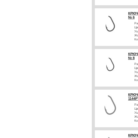
КРЮЧ
№ 6
Р
Цв
Уш
Жа
Ко
КРЮЧ
№ 8
Р
Цв
Уш
Жа
Ко
КРЮЧ
1144P
Р
Цв
Уш
Жа
Ко
КРЮЧ