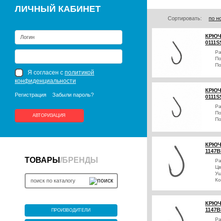
ЛИЧНЫЙ КАБИНЕТ
Сортировать:
по н
КРЮЧ
0111S
Р
По
По
Я согласен с
политикой
конфиденциальности
КРЮЧ
Регистрация
Забыли пароль?
0111S
Р
По
АВТОРИЗАЦИЯ
По
КРЮЧ
1147B
ТОВАРЫ
/
БРЕНДЫ
Р
Цв
Уш
Ко
КРЮЧ
1147B
ПРОИЗВОДИТЕЛИ
Р