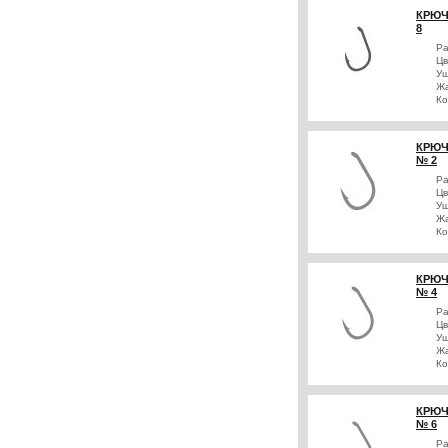
КРЮЧ
8
Р
Цв
Уш
Жа
Ко
КРЮЧ
№ 2
Р
Цв
Уш
Жа
Ко
КРЮЧ
№ 4
Р
Цв
Уш
Жа
Ко
КРЮЧ
№ 6
Р