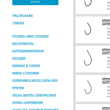
КАТАЛОГ
Цв
Уш
Ко
*РАСПРОДАЖА
КРЮЧ
*УЦЕНКА
1147B
Р
Цв
Уш
ГРУЗИЛА, ДЖИГ-ГОЛОВКИ
Ко
ИНСТРУМЕНТЫ
КРЮЧ
КАРПОВАЯ/ФИДЕРНАЯ
1147P
Р
КАТУШКИ
Цв
Уш
КЕМПИНГ И ТУРИЗМ
Ко
КИВКИ, СТОРОЖКИ
КРЮЧ
КОРМУШКИ И АКСЕССУАРЫ ДЛЯ
1147P
ПРИКОРМКИ
Р
КРЮЧКИ
Цв
Уш
ЛЕСКА, ШНУРЫ, ПОВОДОЧНЫЕ
Ко
МАТЕРИАЛЫ
ЛОДКИ, СНАРЯЖЕНИЕ
КРЮЧ
ОСНАСТКА, ГОТОВЫЕ МОНТАЖИ